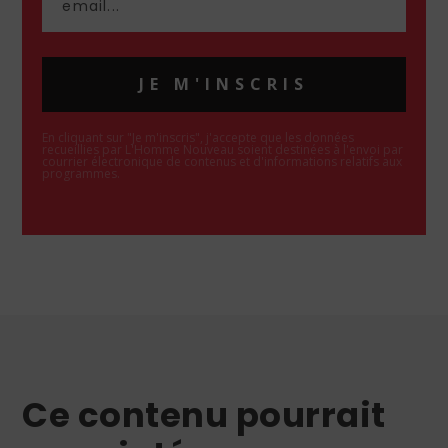
JE M'INSCRIS
En cliquant sur "Je m'inscris", j'accepte que les données
recueillies par L'Homme Nouveau soient destinées à l'envoi par
courrier électronique de contenus et d'informations relatifs aux
programmes.
Ce contenu pourrait