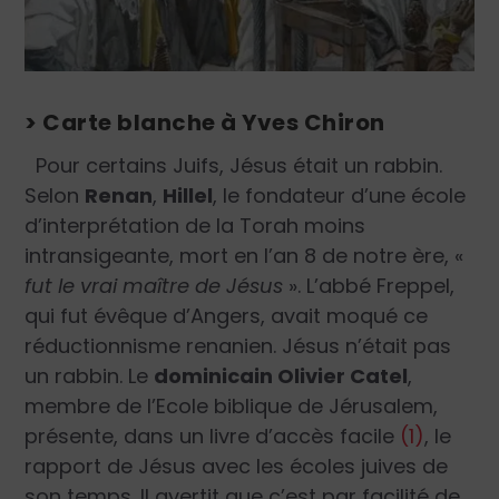
> Carte blanche à Yves Chiron
Pour certains Juifs, Jésus était un rabbin.
Selon
Renan
,
Hillel
, le fondateur d’une école
d’interprétation de la Torah moins
intransigeante, mort en l’an 8 de notre ère, «
fut le vrai maître de Jésus
». L’abbé Freppel,
qui fut évêque d’Angers, avait moqué ce
réductionnisme renanien. Jésus n’était pas
un rabbin. Le
dominicain Olivier Catel
,
membre de l’Ecole biblique de Jérusalem,
présente, dans un livre d’accès facile
(1)
, le
rapport de Jésus avec les écoles juives de
son temps. Il avertit que c’est par facilité de