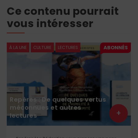
Ce contenu pourrait
vous intéresser
À LA UNE
CULTURE
LECTURES
Repères : De quelques vertus
méconnues et autres
+
lectures