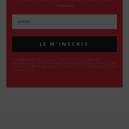
Nouveau
JE M'INSCRIS
En cliquant sur "Je m'inscris", j'accepte que les données
recueillies par L'Homme Nouveau soient destinées à l'envoi par
courrier électronique de contenus et d'informations relatifs aux
programmes.