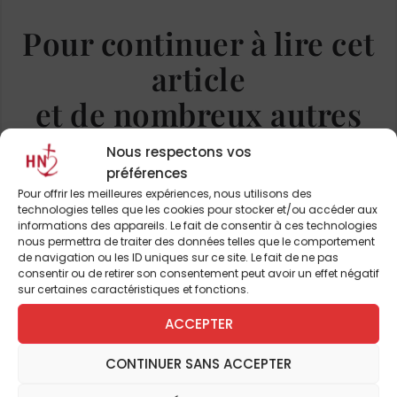
l’Église et de la scolastique, un
Bossuet
dans
son
Discours sur l’histoire universelle
destiné
Pour continuer à lire cet
au Dauphin et lu par des générations
article
d’élèves, montre un Jésus qui «
honore le
ministère
» des pharisiens et des docteurs
et de nombreux autres
de la Loi, qui «
fait respecter la sainteté du
Temple » et qui « montre que la synagogue
Nous respectons vos
ABONNEZ-VOUS DÈS À
subsistait malgré la corruption des
préférences
PRÉSENT
Pour offrir les meilleures expériences, nous utilisons des
particuliers
». Le père Catel présente les
technologies telles que les cookies pour stocker et/ou accéder aux
différents courants qui existaient dans le
informations des appareils. Le fait de consentir à ces technologies
nous permettra de traiter des données telles que le comportement
judaïsme à l’époque de Jésus : les
de navigation ou les ID uniques sur ce site. Le fait de ne pas
JE M'ABONNE
pharisiens, les esséniens, les sadducéens et
consentir ou de retirer son consentement peut avoir un effet négatif
sur certaines caractéristiques et fonctions.
les hassidim. Si Jésus peut apparaître
comme proche du dernier courant (par son
ACCEPTER
usage des paraboles et par les guérisons
CONTINUER SANS ACCEPTER
qu’il opère), il s’en distingue. Si les hassidim
obtiennent parfois des guérisons par leur