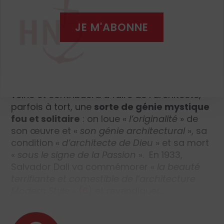
Après la mort tragique de Gaudí,
«
les
fervents admirateurs de l’architecte
»
, ceux
JE M'ABONNE
qui l’ont côtoyé, regroupent en une première
monographie
(5)
diverses nécrologies
parues à l’occasion de son décès. L’ouvrage
pour le moins hagiographique sera à
l’origine de toute une littérature de la même
veine et contribuera à faire de l’architecte,
parfois à tort, une
sorte de génie mystique
fou et solitaire
: on loue «
l’originalité
» de
son œuvre et
«
son génie architectural
»
, sa
condition
«
d’architecte de Dieu
»
et sa mort
«
sous le signe de la Passion
»
.
En 1933,
Salvador Dali va commémorer
«
la beauté
terrifiante et comestible de l’architecture
Modern Style
»
(6)
et revendiquer…