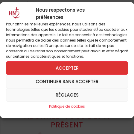
France à nouveau, en 1929, Francis Carco
Nous respectons vos
s’exclame :
«
Rien n’est plus laid, plus
préférences
incohérent, plus absurde que ces
Pour offrir les meilleures expériences, nous utilisons des
gigantesques quenouilles de ciment
»
(4)
.
technologies telles que les cookies pour stocker et/ou accéder aux
informations des appareils. Le fait de consentir à ces technologies
nous permettra de traiter des données telles que le comportement
de navigation ou les ID uniques sur ce site. Le fait de ne pas
consentir ou de retirer son consentement peut avoir un effet négatif
sur certaines caractéristiques et fonctions.
ACCEPTER
Pour continuer à lire cet
CONTINUER SANS ACCEPTER
article
et de nombreux autres
RÉGLAGES
Politique de cookies
ABONNEZ-VOUS DÈS À
PRÉSENT
Vue aérienne du chantier en 1930.