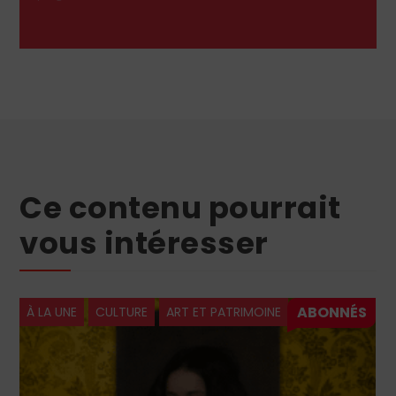
Ce contenu pourrait
vous intéresser
 ET PATRIMOINE
À LA UNE
CULTURE
HISTOIR