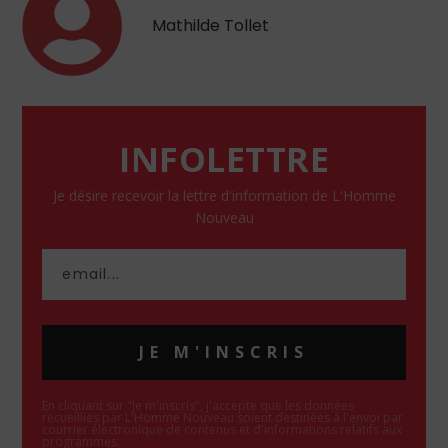
Mathilde Tollet
INFOLETTRE
Je désire recevoir la lettre d'information de L'Homme
Nouveau
JE M'INSCRIS
En cliquant sur "Je m'inscris", j'accepte que les données
recueillies par L'Homme Nouveau soient destinées à l'envoi par
courrier électronique de contenus et d'informations relatifs aux
programmes.