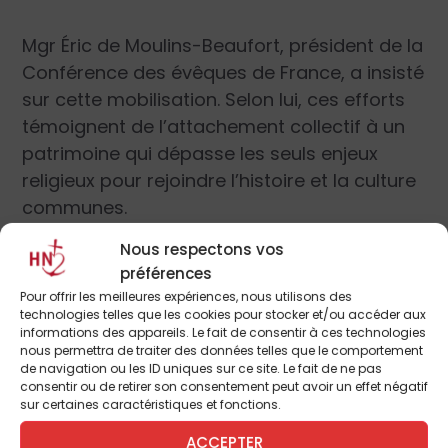
Mgr Éric de Moulins-Beaufort, président de la
Conférence des évêques de France, a insisté
sur cette mobilisation. Selon lui, ces efforts
témoignent de l’attachement collectif à un
patrimoine qui dépasse les seuls enjeux
religieux pour rejoindre l’histoire et la culture
communes.
Nous respectons vos
Vers un usage élargi ?
préférences
Pour offrir les meilleures expériences, nous utilisons des
Un autre axe central a concerné
technologies telles que les cookies pour stocker et/ou accéder aux
l’élargissement des usages compatibles
informations des appareils. Le fait de consentir à ces technologies
nous permettra de traiter des données telles que le comportement
des églises, particulièrement dans les
de navigation ou les ID uniques sur ce site. Le fait de ne pas
communes rurales ou en difficulté
consentir ou de retirer son consentement peut avoir un effet négatif
sur certaines caractéristiques et fonctions.
démographique. De nombreuses initiatives
ont voulu démontrer qu’il était possible de
ACCEPTER