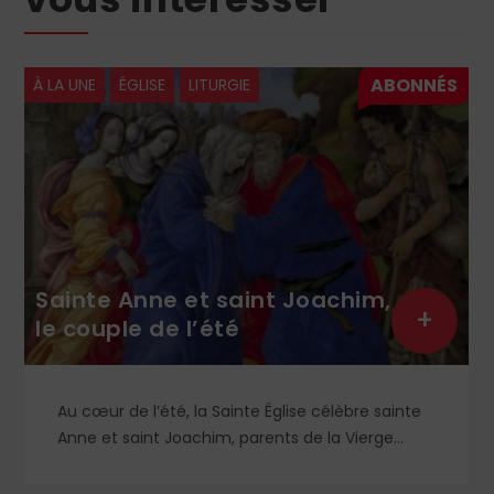
À LA UNE
ÉGLISE
LITURGIE
Sainte Anne et saint Joachim,
+
le couple de l’été
Au cœur de l’été, la Sainte Église célèbre sainte
Anne et saint Joachim, parents de la Vierge
Marie. Mais que sait-on exactement de ce
couple unique que le monde chrétien, aussi bien