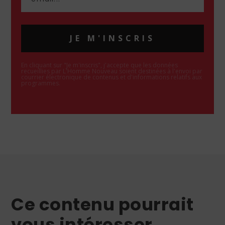
JE M'INSCRIS
En cliquant sur "Je m'inscris", j'accepte que les données
recueillies par L'Homme Nouveau soient destinées à l'envoi par
courrier électronique de contenus et d'informations relatifs aux
programmes.
Ce contenu pourrait
vous intéresser