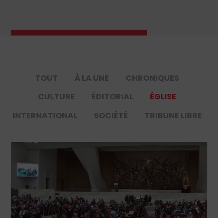
TOUT
À LA UNE
CHRONIQUES
CULTURE
ÉDITORIAL
ÉGLISE
INTERNATIONAL
SOCIÉTÉ
TRIBUNE LIBRE