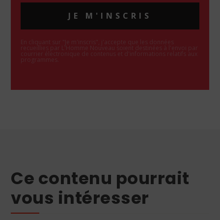
JE M'INSCRIS
En cliquant sur "Je m'inscris", j'accepte que les données
recueillies par L'Homme Nouveau soient destinées à l'envoi par
courrier électronique de contenus et d'informations relatifs aux
programmes.
Ce contenu pourrait
vous intéresser