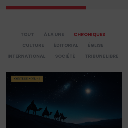
TOUT
À LA UNE
CHRONIQUES
CULTURE
ÉDITORIAL
ÉGLISE
INTERNATIONAL
SOCIÉTÉ
TRIBUNE LIBRE