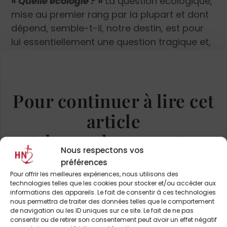
«
Quelle écologie ?
»
La question écologique,
mise au premier rang par la plupart et dont
dépend, semble-t-il, notre destin, est pour
lui essentiellement une question tragique et,
comme le taureau, qui doit être prise par les
cornes. Contrairement à la
doxa
sur « la
bonne nature menacée par l’homme
Pour continuer à lire cet
méchant » et aux impasses de la déification
de la nature, mais aussi au projet cartésien
article
de domination mécanique sur celle-ci,
et de nombreux autres
Fabrice Hadjadj rappelle que la nature n’a
Nous respectons vos
pas attendu l’homme pour produire cinq
préférences
extinctions massives sur la Terre. Il faut donc
ABONNEZ-VOUS DÈS À
Pour offrir les meilleures expériences, nous utilisons des
aller plus loin qu’elle et le légitime respect
PRÉSENT
technologies telles que les cookies pour stocker et/ou accéder aux
que nous lui devons pour comprendre que
informations des appareils. Le fait de consentir à ces technologies
nous permettra de traiter des données telles que le comportement
ce qui est en jeu est
le destin de la Création
de navigation ou les ID uniques sur ce site. Le fait de ne pas
autant que celui de l’homme
. Les deux ne
consentir ou de retirer son consentement peut avoir un effet négatif