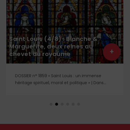
Saint Louis (4/8) : Blanche &
Marguerite, deux reines au
+
chevet du royaume
DOSSIER n° 1859 « Saint Louis : un immense
héritage spirituel, moral et politique » | Dans
l'ombre et la lumière du règne de saint Louis,
deux figures féminines s'imposent : Blanche de
Castille, mère dévouée et reine de fer, et
Marguerite de Provence, reine pieuse et épouse
fidèle. À travers leurs influences respectives, se
lit l'équilibre singulier d'une royauté en acte,