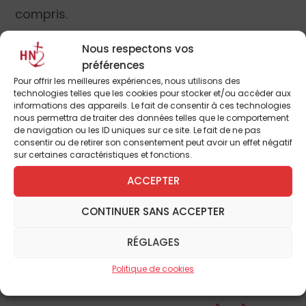
compris.
Nous respectons vos
Votre livre
L’Amour durable
veut
préférences
précisément remettre les choses à
Pour offrir les meilleures expériences, nous utilisons des
l’endroit et montrer qu’il est possible
technologies telles que les cookies pour stocker et/ou accéder aux
informations des appareils. Le fait de consentir à ces technologies
d’aimer une seule personne toute sa
nous permettra de traiter des données telles que le comportement
de navigation ou les ID uniques sur ce site. Le fait de ne pas
vie, à condition d’instaurer un état
consentir ou de retirer son consentement peut avoir un effet négatif
d’esprit propice et d’adopter des
sur certaines caractéristiques et fonctions.
techniques pour surmonter les
ACCEPTER
difficultés. De quel état d’esprit
Pour continuer à lire cet
CONTINUER SANS ACCEPTER
parlez-vous pour s’engager dans
l’aventure du mariage ?
article
RÉGLAGES
Ce livre veut répondre au paradoxe de votre
et de nombreux autres
Politique de cookies
première question en montrant les voies de
succès d’un amour durable. La première