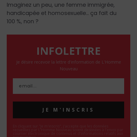
Imaginez un peu, une femme immigrée,
handicapée et homosexuelle… ça fait du
100 %, non ?
INFOLETTRE
Je désire recevoir la lettre d'information de L'Homme
Nouveau
JE M'INSCRIS
En cliquant sur "Je m'inscris", j'accepte que les données
recueillies par L'Homme Nouveau soient destinées à l'envoi par
courrier électronique de contenus et d'informations relatifs aux