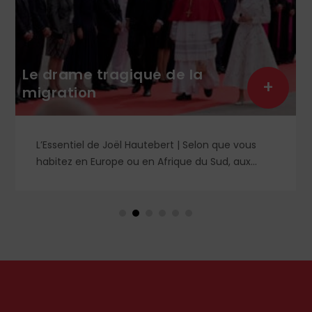
Le drame tragique de la
+
migration
L’Essentiel de Joël Hautebert | Selon que vous
habitez en Europe ou en Afrique du Sud, aux
États-Unis ou en Libye, vos propos seront
considérés comme racistes ou non. Les récents
événements aux Pays-Bas ou en Irlande
soulèvent la question de l'accueil des migrants,
qui devraient avant tout pouvoir rester chez eux,
comme l'a rappelé Léon XIV récemment.