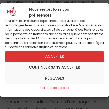
les gens à ne plus discriminer en prenant
des mesures coercitives qui sont en fait
Nous respectons vos
discriminantes aussi puisqu’elles te
préférences
Pour offrir les meilleures expériences, nous utilisons des
confirment dans ton statut de discriminé
technologies telles que les cookies pour stocker et/ou accéder aux
mais d’une discrimination sympa, tolérante
informations des appareils. Le fait de consentir à ces technologies
nous permettra de traiter des données telles que le comportement
et démocratique. Pas charitable pour un sou,
de navigation ou les ID uniques sur ce site. Le fait de ne pas
mais démocratique. On ne refusera plus ta
consentir ou de retirer son consentement peut avoir un effet négatif
sur certaines caractéristiques et fonctions.
candidature pour cet emploi parce que tu es
handicapé. On l’acceptera… parce que tu es
ACCEPTER
handicapé.
CONTINUER SANS ACCEPTER
Fût-ce au mépris du plus élémentaire bon
RÉGLAGES
sens.
Politique de cookies
Au lieu de faire valoir les qualités des
personnes handicapées et d’envisager les
emplois dans lesquels elles pourraient