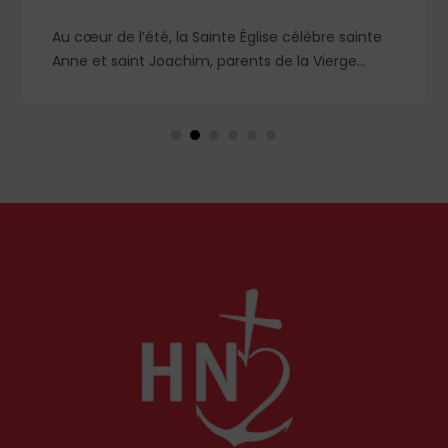
Au cœur de l’été, la Sainte Église célèbre sainte
Anne et saint Joachim, parents de la Vierge
Marie. Mais que sait-on exactement de ce
couple unique que le monde chrétien, aussi bien
en Orient qu’en Occident, célèbre par sa piété
et ses liturgies ?