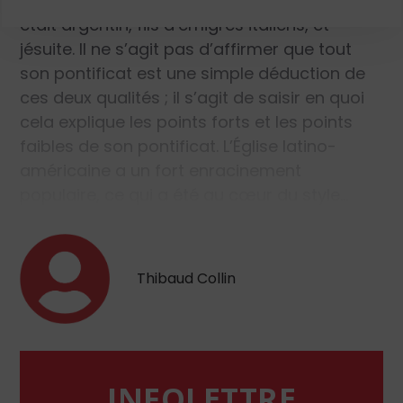
l’Église a été façonnée par ces médiations. Il
était argentin, fils d’émigrés italiens, et
jésuite. Il ne s’agit pas d’affirmer que tout
son pontificat est une simple déduction de
ces deux qualités ; il s’agit de saisir en quoi
cela explique les points forts et les points
faibles de son pontificat. L’Église latino-
américaine a un fort enracinement
populaire, ce qui a été au cœur du style…
Thibaud Collin
INFOLETTRE