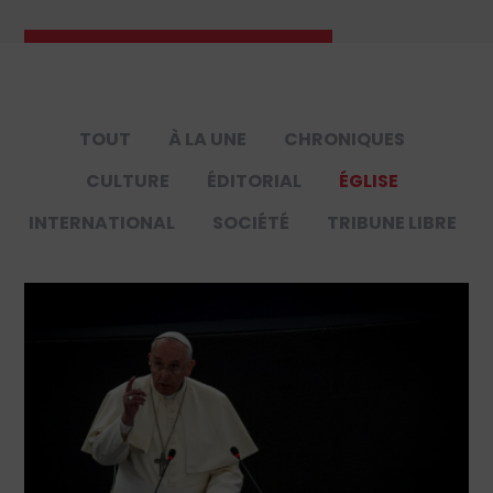
TOUT
À LA UNE
CHRONIQUES
CULTURE
ÉDITORIAL
ÉGLISE
INTERNATIONAL
SOCIÉTÉ
TRIBUNE LIBRE