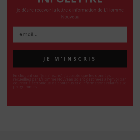
Je désire recevoir la lettre d'information de L'Homme
Nouveau
JE M'INSCRIS
En cliquant sur "Je m'inscris", j'accepte que les données
recueillies par L'Homme Nouveau soient destinées à l'envoi par
courrier électronique de contenus et d'informations relatifs aux
programmes.