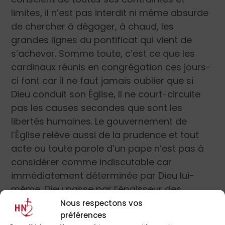
limites, il n’est pas interdit ni même absurde
de chercher à dégager, à chaud, les
grandes lignes du pontificat qui vient de
s’achever. Somme toute, c’est ce que les
cardinaux réunis en congrégation ces jours-
ci font car il ne faut jamais oublier que si
Dieu conduit son Église, Il ne court-circuite
pas les causes secondes que sont les
libertés humaines. Le gouvernement de
l’Église relève aussi de la prudence et tout
acte ou toute parole d’un pape n’est pas à
considérer comme indiscutable car
immédiatement déterminée par Dieu lui-
même. Dieu passe par l’épaisseur des
médiations humaines, à savoir culturelles,
Nous respectons vos
préférences
sociales et psychologiques.