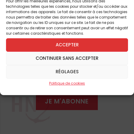
Pour offrir les meilleures expériences, nous utilisons des
technologies telles que les cookies pour stocker et/ou accéder aux
«
L’attention aux pauvres et
informations des appareils. Le fait de consentir à ces technologies
nous permettra de traiter des données telles que le comportement
Pour continuer à lire cet
aux petits, le sens aigu de
de navigation ou les ID uniques sur ce site. Le fait de ne pas
consentir ou de retirer son consentement peut avoir un effet négatif
article
sur certaines caractéristiques et fonctions.
l’injustice,
la simplicité dans
ACCEPTER
et de nombreux autres
l’expression de la foi, tout
cela, et bien d’autres choses, a
CONTINUER SANS ACCEPTER
ABONNEZ-VOUS DÈS À
structuré les paroles et les
RÉGLAGES
PRÉSENT
actes du défunt Pape.
»
Politique de cookies
JE M'ABONNE
Une conduite influencée par son
origine
La manière dont le pape François a conduit