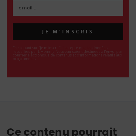
JE M'INSCRIS
En cliquant sur "Je m'inscris", j'accepte que les données
recueillies par L'Homme Nouveau soient destinées à l'envoi par
courrier électronique de contenus et d'informations relatifs aux
programmes.
Ce contenu pourrait