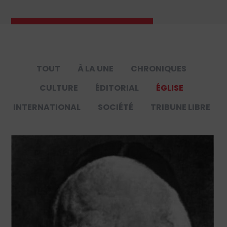
TOUT
À LA UNE
CHRONIQUES
CULTURE
ÉDITORIAL
ÉGLISE
INTERNATIONAL
SOCIÉTÉ
TRIBUNE LIBRE