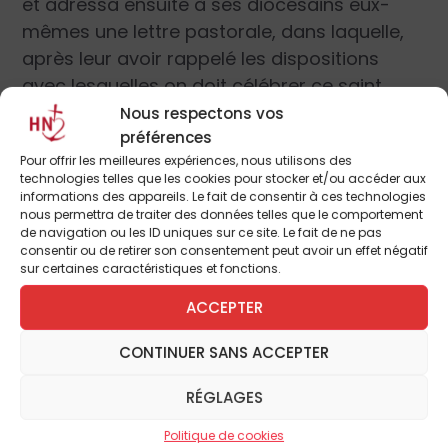
et adressa ensuite à ses diocésains eux-
mêmes une lettre pastorale, dans laquelle,
après leur avoir rappelé les dispositions
avec lesquelles on doit célébrer ce saint
temps, il faisait instance pour les engager à
Nous respectons vos
préférences
jeûner au moins les lundis, les mercredis et
Pour offrir les meilleures expériences, nous utilisons des
les vendredis de chaque semaine de l’Avent.
technologies telles que les cookies pour stocker et/ou accéder aux
Enfin Benoit XIV encore Archevêque de
informations des appareils. Le fait de consentir à ces technologies
nous permettra de traiter des données telles que le comportement
Bologne, marchant sur de si glorieuses
de navigation ou les ID uniques sur ce site. Le fait de ne pas
traces, a consacré sa onzième
Institution
consentir ou de retirer son consentement peut avoir un effet négatif
sur certaines caractéristiques et fonctions.
Ecclésiastique
à réveiller dans l’esprit des
fidèles de son diocèse la haute idée que les
ACCEPTER
chrétiens avaient autrefois du saint temps
CONTINUER SANS ACCEPTER
de l’Avent, et à combattre un préjugé
répandu dans cette contrée, savoir que
RÉGLAGES
l’Avent ne regardait que les personnes
religieuses, et non les simples fidèles. Il
Politique de cookies