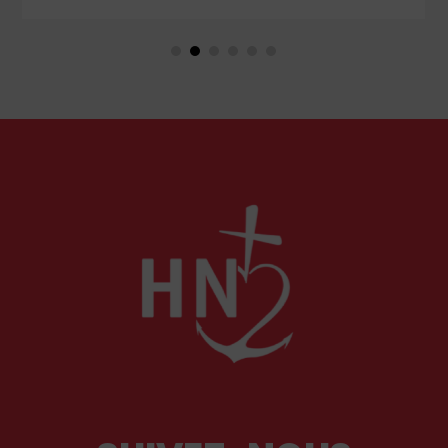
Marie. Mais que sait-on exactement de ce
couple unique que le monde chrétien, aussi bien
en Orient qu’en Occident, célèbre par sa piété
et ses liturgies ?