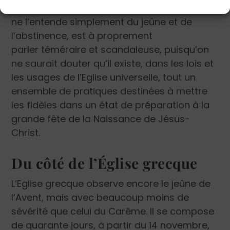
montre que cette assertion, à moins qu’on
ne l’entende simplement du jeûne et de
l’abstinence, est à proprement
parler téméraire et scandaleuse, puisqu’on
ne saurait douter qu’il existe, dans les lois et
les usages de l’Eglise universelle, tout un
ensemble de pratiques destinées à mettre
les fidèles dans un état de préparation à la
grande fête de la Naissance de Jésus-
Christ.
Du côté de l’Église grecque
L’Eglise grecque observe encore le jeûne de
l’Avent, mais avec beaucoup moins de
sévérité que celui du Carême. Il se compose
de quarante jours, à partir du 14 novembre,