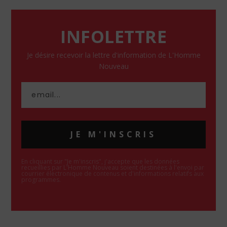
INFOLETTRE
Je désire recevoir la lettre d'information de L'Homme
Nouveau
JE M'INSCRIS
En cliquant sur "Je m'inscris", j'accepte que les données
recueillies par L'Homme Nouveau soient destinées à l'envoi par
courrier électronique de contenus et d'informations relatifs aux
programmes.