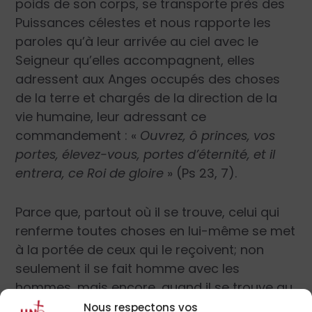
poids de son corps, se transporte près des
Puissances célestes et nous rapporte les
paroles qu’à leur arrivée au ciel avec le
Seigneur qu’elles accompagnent, elles
adressent aux Anges occupés des choses
de la terre et chargés de la direction de la
vie humaine, leur adressant ce
commandement : «
Ouvrez, ô princes, vos
portes, élevez-vous, portes d’éternité, et il
entrera, ce Roi de gloire
» (Ps 23, 7).
Parce que, partout où il se trouve, celui qui
renferme toutes choses en lui-même se met
à la portée de ceux qui le reçoivent; non
seulement il se fait homme avec les
hommes, mais encore, quand il se trouve au
milieu des anges, il s’abaisse jusqu’à les
Nous respectons vos