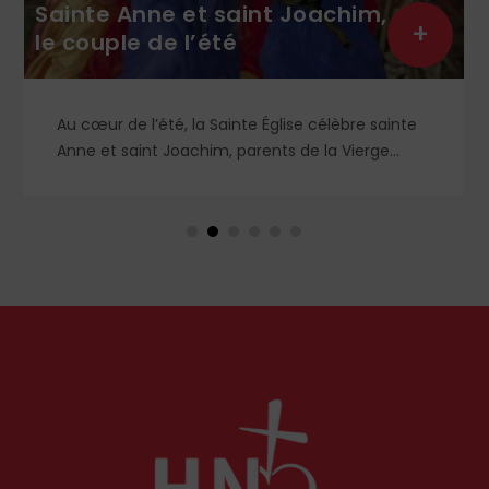
Sainte Anne et saint Joachim,
+
le couple de l’été
Au cœur de l’été, la Sainte Église célèbre sainte
Anne et saint Joachim, parents de la Vierge
Marie. Mais que sait-on exactement de ce
couple unique que le monde chrétien, aussi bien
en Orient qu’en Occident, célèbre par sa piété
et ses liturgies ?