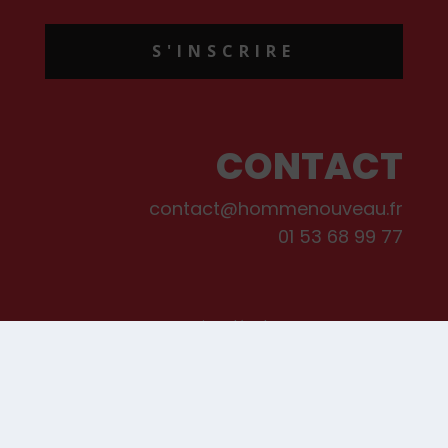
S'INSCRIRE
CONTACT
contact@hommenouveau.fr
01 53 68 99 77
Mentions légales
Conditions générales de vente et d’utilisation
Politique de cookies
Qui sommes-nous ?