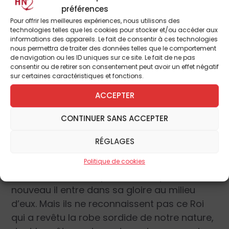
écouter, les portiers du ciel demandent
préférences
Pour offrir les meilleures expériences, nous utilisons des
donc : «
Quel est ce Roi de gloire ?
» Les
technologies telles que les cookies pour stocker et/ou accéder aux
Puissances leur répondent, en assurant qu’il
informations des appareils. Le fait de consentir à ces technologies
nous permettra de traiter des données telles que le comportement
est fort et maître dans le combat, ce roi qui
de navigation ou les ID uniques sur ce site. Le fait de ne pas
devait lutter contre celui qui retenait la
consentir ou de retirer son consentement peut avoir un effet négatif
sur certaines caractéristiques et fonctions.
nature humaine captive en esclavage et
renverser celui qui avait l’empire de la mort,
ACCEPTER
afin de rendre au genre humain la paix et la
CONTINUER SANS ACCEPTER
liberté, après avoir triomphé de son très
puissant ennemi.
RÉGLAGES
Les gardiens du ciel accourent au-devant de
Politique de cookies
lui et font ouvrir les portes, afin qu’à
nouveau il entre dans sa gloire au milieu
d’eux. Mais ils ne reconnaissent pas ce Roi
qui a revêtu la robe sordide de notre nature,