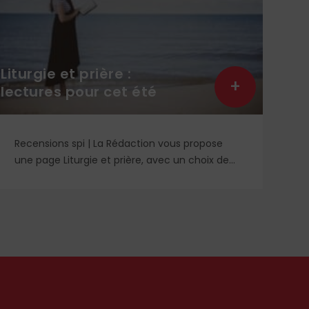
Liturgie et prière :
+
lectures pour cet été
Recensions spi | La Rédaction vous propose
une page Liturgie et prière, avec un choix de
quelques lectures religieuses et un DVD. Des
idées à retrouver dans le n° 1859.