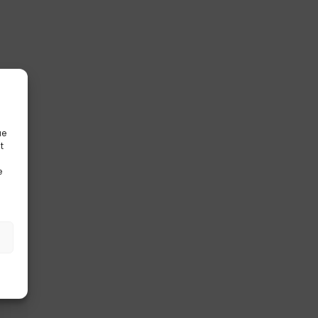
ue
t
e