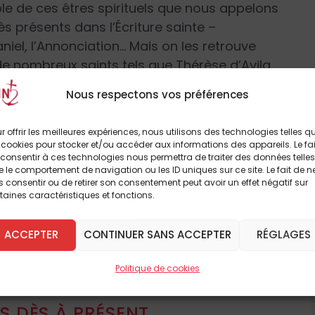
ible de ces êtres spirituels que nous appelons
ès présents dans l’Écriture sainte –
aniel, l’Annonciation… Mais on les retrouve
 nombreux saints tels que Thérèse d’Avila,
ine Labouré et bien d’autres. Ces pages
Nous respectons vos préférences
r
la réalité et l’action des anges
,
es gardiens que chacun aura soin
r offrir les meilleures expériences, nous utilisons des technologies telles q
sur le chemin de la sainteté grâce à
 cookies pour stocker et/ou accéder aux informations des appareils. Le fai
consentir à ces technologies nous permettra de traiter des données telles
livre
dès 6 ans
.
 le comportement de navigation ou les ID uniques sur ce site. Le fait de n
 consentir ou de retirer son consentement peut avoir un effet négatif sur
taines caractéristiques et fonctions.
e Rivière, Éditions Artège Le Sénevé, 96 p., 17,90 €.
à lire cet article
ACCEPTER
CONTINUER SANS ACCEPTER
RÉGLAGES
breux autres
Politique de cookies
 DÈS À PRÉSENT