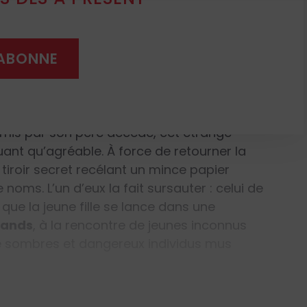
e très jeune, vit dans un pensionnat breton.
s, voilà qu’elle reçoit un petit paquet
'ABONNE
ire en ébène. Une pièce de jeu d’échecs,
is finement taillée, accompagnée d’une
ois lignes : «
Cette statuette doit revenir à
s 16 ans. Une mission sacrée y est attachée
.
mis par son père décédé, cet étrange
uant qu’agréable. À force de retourner la
 tiroir secret recélant un mince papier
noms. L’un d’eux la fait sursauter : celui de
 que la jeune fille se lance dans une
lands
, à la rencontre de jeunes inconnus
e sombres et dangereux individus mus