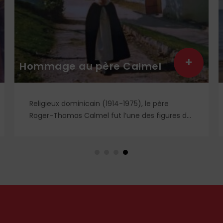
+
Hommage au père Calmel
Religieux dominicain (1914-1975), le père
Roger-Thomas Calmel fut l’une des figures du
mouvement traditionaliste, attaché jusqu’à la
moelle à la messe et à la doctrine
traditionnelle, ainsi qu’aux antiques
observances de son ordre. Il fut autant un
combattant qu’un spirituel, certainement l’un
des plus importants du XXᵉ siècle. Deux
ouvrages récents lui rendent hommage.