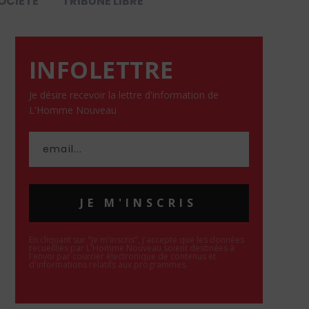
OCIÉTÉ
TRIBUNE LIBRE
INFOLETTRE
Je désire recevoir la lettre d'information de
L'Homme Nouveau
JE M'INSCRIS
En cliquant sur "Je m'inscris", j'accepte que les données
recueillies par L'Homme Nouveau soient destinées à
l'envoi par courrier électronique de contenus et
d'informations relatifs aux programmes.