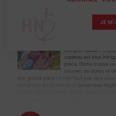
Diane Le Brez, orphelin
Or, le jour de ses 16 an
JE M
contenant une dame no
sans aucun doute, ma
enveloppe contenant tr
l’aîné Le Brez pour se
Semper fidelis
. »
Trans
cadeau est plus intrig
pièce, Diane trouve un
couvert de dates et de 
son grand-père ! Il n’en faut pas plus pour
recherche qui la mènerait
jusqu’aux High
lancés dans la même quête, mais aussi d
uniquement par la cupidité.…