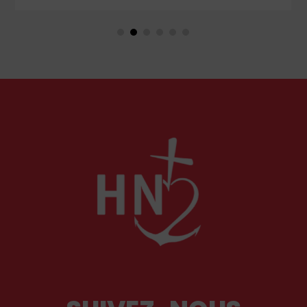
Certains prétendent que cela a toujours existé
mais qu’il aura fallu le courage de notre époque
pour regarder la réalité en face ; d’autres se
défaussent sur le fonctionnement des forces de
l’ordre et de l’autorité judiciaire pour fustiger
leurs manques tant de lucidité que de célérité
et préconisent des solutions techniques.