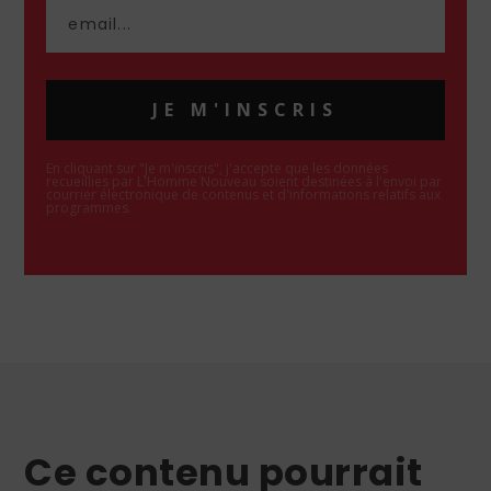
JE M'INSCRIS
En cliquant sur "Je m'inscris", j'accepte que les données
recueillies par L'Homme Nouveau soient destinées à l'envoi par
courrier électronique de contenus et d'informations relatifs aux
programmes.
Ce contenu pourrait