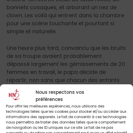
bonnets cosaques, et arborant un nez de
clown. Les voilà qui entrent dans la chambre
pour une scène touchante et pourtant si
simple et naturelle.
Une heure plus tard, convaincu que les bruits
de sa troupe avaient probablement
dépassé largement les gémissements de 20
femmes en travail, le papa décide de
repartir, non sans que chacun des enfants
aille embrasser leur maman et lui disant :
Nous respectons vos
Merci pour mon petit frère
.
préférences
Pour offrir les meilleures expériences, nous utilisons des
Le Kamikaze catholique
technologies telles que les cookies pour stocker et/ou accéder aux
informations des appareils. Le fait de consentir à ces technologies
nous permettra de traiter des données telles que le comportement
Ce papa et cette maman, bien ordinaires, ne
de navigation ou les ID uniques sur ce site. Le fait de ne pas
consentir ou de retirer son consentement peut avoir un effet négatif