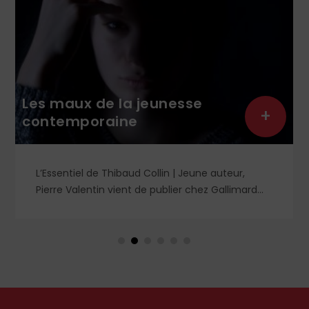
Les maux de la jeunesse
+
contemporaine
L’Essentiel de Thibaud Collin | Jeune auteur,
Pierre Valentin vient de publier chez Gallimard
Malaise dans la génération Z, un essai pénétrant
sur la santé mentale des jeunes, qui mérite à la
fois d'être pris en compte et d'être complété
afin de trouver les voies pour sortir de la grande
dépression générationnelle.