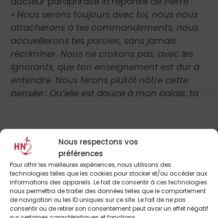
docteur paraphrase la réponse de Pierre :
«
Nous serons toujours avec toi, nous nous
attacherons à tes commandements, nous
accueillerons tes paroles, sans jamais
récriminer. Nous ne croirons pas, avec les
ignorants, que ton enseignement est dur à
entendre. Nous ferons plutôt nôtre cette
pensée : Qu’elle est douce à mon palais, ta
promesse ! (Ps 118,103)
»
(in
Homéliaire
patristique
).
Pour continuer à lire cet
Nous respectons vos
« Notre bien, c’est le Royaume
préférences
article
de Dieu et sa justice. »
Pour offrir les meilleures expériences, nous utilisons des
technologies telles que les cookies pour stocker et/ou accéder aux
et de nombreux autres
informations des appareils. Le fait de consentir à ces technologies
nous permettra de traiter des données telles que le comportement
de navigation ou les ID uniques sur ce site. Le fait de ne pas
«
Nul ne peut servir deux maîtres (…). Vous
consentir ou de retirer son consentement peut avoir un effet négatif
ABONNEZ-VOUS DÈS À
ne pouvez servir Dieu et l’Argent
»
(
Mt
6, 24) :
sur certaines caractéristiques et fonctions.