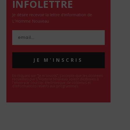
INFOLETTRE
Je désire recevoir la lettre d'information de
L'Homme Nouveau
JE M'INSCRIS
En cliquant sur "Je m'inscris", j'accepte que les données
recueillies par L'Homme Nouveau soient destinées à
l'envoi par courrier électronique de contenus et
d'informations relatifs aux programmes.