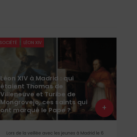
SOCIÉTÉ
LÉON XIV
SOCI
Léon XIV à Madrid : qui
étaient Thomas de
Villeneuve et Turibe de
Cou
Mongrovejo, ces saints qui
Tou
+
ont marqué le Pape ?
éc
Lors de la veillée avec les jeunes à Madrid le 6
In