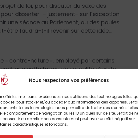
rojet de loi, pour discuter du sexe des
 pour disserter – justement- sur l’exception
nir une séance au Parlement, ou des poules
t-être faudra-t-il revenir sur cette idée…
me « contre-nature », employé par certains
rait que cette forme de sexualité n’existe
 jusqu’à preuve du contraire, de lien de
Nous respectons vos préférences
» homosexuel et le statut de cancre en
uveau, est répandue dans le règne animal. En
r offrir les meilleures expériences, nous utilisons des technologies telles q
estes sexués entre individus de même sexe
 cookies pour stocker et/ou accéder aux informations des appareils. Le fai
consentir à ces technologies nous permettra de traiter des données telles
z l’homme, bien plus que les seuls gestes et
 le comportement de navigation ou les ID uniques sur ce site. Le fait de n
au sein du couple.
 consentir ou de retirer son consentement peut avoir un effet négatif sur
taines caractéristiques et fonctions.
ture », ne doit pas se comprendre comme