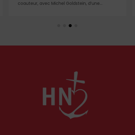
coauteur, avec Michel Goldstein, d’une
enquête sur l’audiovisuel public, un système
qu’il juge aujourd’hui opaque, onéreux et au
service du wokisme. Il propose des pistes pour
en sortir.