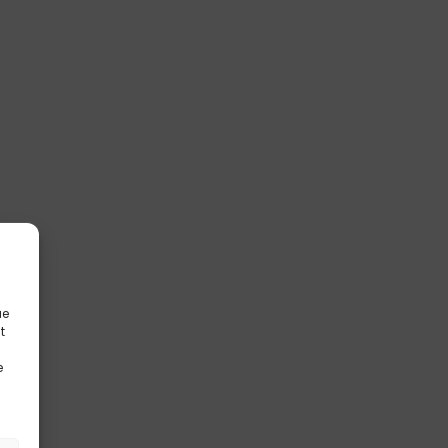
ue
t
e