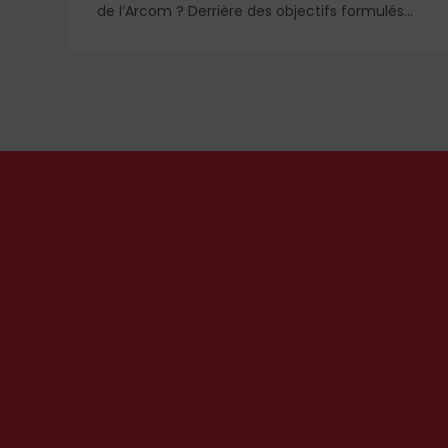
de l’Arcom ? Derrière des objectifs formulés
dans le langage rassurant de la protection du
public et de la lutte contre la désinformation,
se dessine un système liberticide de
s
surveillance et de censure des contenus
médiatiques et numériques.