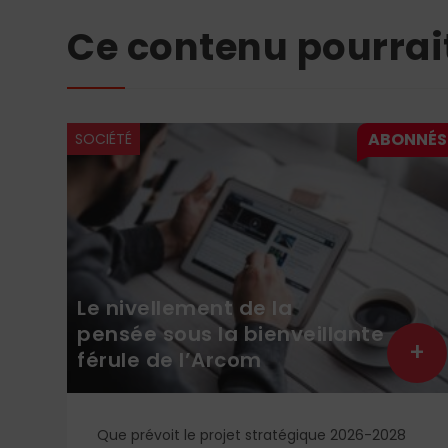
Ce contenu pourrai
SOCIÉTÉ
Le nivellement de la
pensée sous la bienveillante
+
+
férule de l’Arcom
s
Que prévoit le projet stratégique 2026-2028