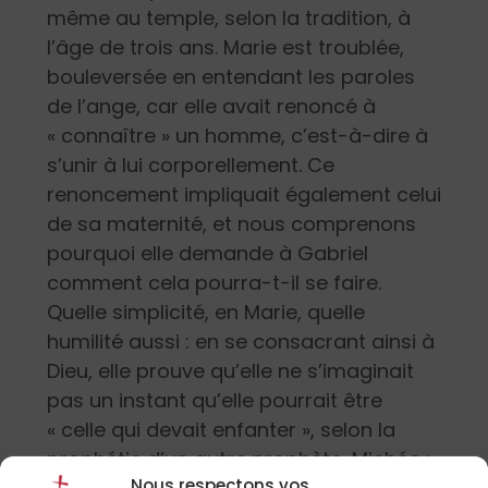
même au temple, selon la tradition, à
l’âge de trois ans. Marie est troublée,
bouleversée en entendant les paroles
de l’ange, car elle avait renoncé à
« connaître » un homme, c’est-à-dire à
s’unir à lui corporellement. Ce
renoncement impliquait également celui
de sa maternité, et nous comprenons
pourquoi elle demande à Gabriel
comment cela pourra-t-il se faire.
Quelle simplicité, en Marie, quelle
humilité aussi : en se consacrant ainsi à
Dieu, elle prouve qu’elle ne s’imaginait
pas un instant qu’elle pourrait être
« celle qui devait enfanter », selon la
prophétie d’un autre prophète, Michée :
Nous respectons vos