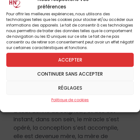
préférences
« Et toi, Bethléem Éphrata, le plus petit
Pour offrir les meilleures expériences, nous utilisons des
des clans de Juda, c’est de toi que
technologies telles que les cookies pour stocker et/ou accéder aux
sortira pour moi celui qui doit
informations des appareils. Le fait de consentir à ces technologies
nous permettra de traiter des données telles que le comportement
gouverner Israël. Ses origines
de navigation ou les ID uniques sur ce site. Le fait de ne pas
remontent aux temps anciens, aux
consentir ou de retirer son consentement peut avoir un effet négatif
sur certaines caractéristiques et fonctions.
jours d’autrefois. Mais Dieu livrera son
peuple jusqu’au jour où enfantera…
ACCEPTER
celle qui doit enfanter. »
CONTINUER SANS ACCEPTER
Marie qui s’ignore a répondu oui, fiat, à
RÉGLAGES
l’envoyé du Seigneur, elle a dit oui avec
Politique de cookies
tout son cœur, avec tout son être ; elle
a tout donné au Seigneur, et dès cet
instant, dans son sein, le miracle s’est
opéré, la conception s’est accomplie,
elle est devenue mère, la mère de