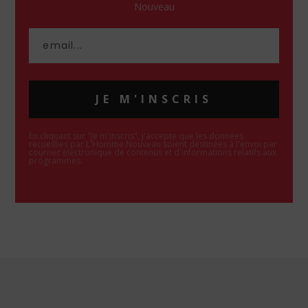
Nouveau
JE M'INSCRIS
En cliquant sur "Je m'inscris", j'accepte que les données
recueillies par L'Homme Nouveau soient destinées à l'envoi par
courrier électronique de contenus et d'informations relatifs aux
programmes.