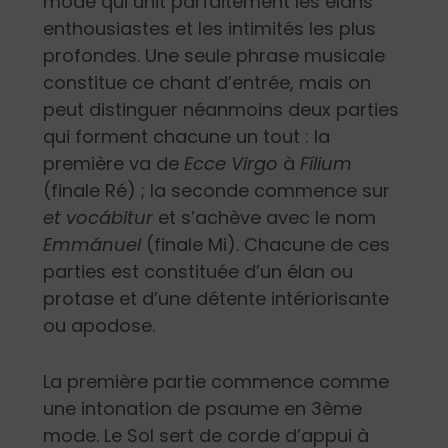
mode qui unit parfaitement les élans
enthousiastes et les intimités les plus
profondes. Une seule phrase musicale
constitue ce chant d’entrée, mais on
peut distinguer néanmoins deux parties
qui forment chacune un tout : la
première va de
Ecce Virgo
à
Fílium
(finale Ré) ; la seconde commence sur
et vocábitur
et s’achève avec le nom
Emmánuel
(finale Mi). Chacune de ces
parties est constituée d’un élan ou
protase et d’une détente intériorisante
ou apodose.
La première partie commence comme
une intonation de psaume en 3
ème
mode. Le Sol sert de corde d’appui à