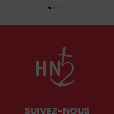
traditionaliste, attaché jusqu’à la moelle à la messe et à
la doctrine traditionnelle, ainsi qu’aux antiques
observances de son ordre. Il fut autant un combattant
qu’un spirituel, certainement l’un des plus importants du
XXᵉ siècle. Deux ouvrages récents lui rendent hommage.
SUIVEZ-NOUS