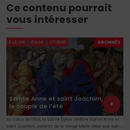
Ce contenu pourrait
vous intéresser
À LA UNE
ÉGLISE
LECTURES
+
Hommage au père Calmel
Religieux dominicain (1914-1975), le père Roger-Thomas
Calmel fut l’une des figures du mouvement