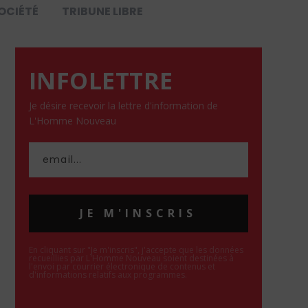
OCIÉTÉ
TRIBUNE LIBRE
INFOLETTRE
Je désire recevoir la lettre d'information de
L'Homme Nouveau
JE M'INSCRIS
En cliquant sur "Je m'inscris", j'accepte que les données
recueillies par L'Homme Nouveau soient destinées à
l'envoi par courrier électronique de contenus et
d'informations relatifs aux programmes.