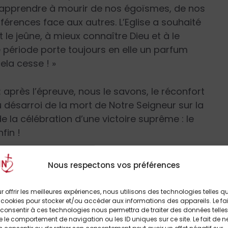
x apprendre à mourir de nos égoïsmes, de nos
érences face aux autres. L’Eglise a souhaité
le jeûne, à mieux connaître Dieu et à le
le période porte toujours en elle un parfum
cela cesse ! »
 après l’épreuve, nous le savons, le réconfort
 désarroi de la mort de Notre Seigneur sur la
de la célébration d’une victoire suprême : le
fin !
Nous respectons vos préférences
a contemplation de la résurrection
r offrir les meilleures expériences, nous utilisons des technologies telles q
 cookies pour stocker et/ou accéder aux informations des appareils. Le fai
ictoire du Christ, victoire de la Vie sur la
consentir à ces technologies nous permettra de traiter des données telles
ire de la Lumière sur les ténèbres. Victoire
 le comportement de navigation ou les ID uniques sur ce site. Le fait de n