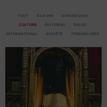
TOUT
À LA UNE
CHRONIQUES
CULTURE
ÉDITORIAL
ÉGLISE
INTERNATIONAL
SOCIÉTÉ
TRIBUNE LIBRE