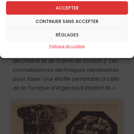
possèdent pas. Aussi, a-t-elle rajouté au
ACCEPTER
rapport la remarque suivante : «
Ce n’est
CONTINUER SANS ACCEPTER
pas un élément suffisant pour nier cette
possibilité dans la mesure où d’autres
RÉGLAGES
fragments de toiles sans effet crêpe
Politique de cookies
trouvés sur ces mêmes sites ont leurs fils
de chaîne et de trame de torsion Z. Les
connaissances techniques nécessaires
pour tisser une étoffe semblable à celle
de la Tunique d’Argenteuil étaient là.
»