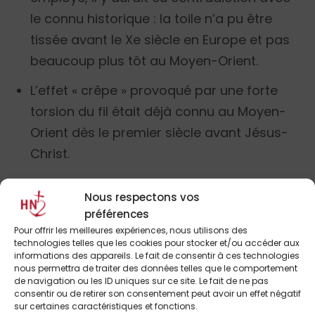
le connu historique : la toile n’a pu être
tissée avant le Xe siècle en Europe et pas
beaucoup plus tôt au Moyen-Orient.
L’effet « crêpe » provoqué par une forte
torsion du fil était déjà connu au Moyen-
Orient dès le premier siècle avant Jésus-
Christ.
La torsion des fils de direction Z pourrait
Nous respectons vos
apparaître comme un élément
préférences
défavorable à une origine palestinienne
Pour offrir les meilleures expériences, nous utilisons des
technologies telles que les cookies pour stocker et/ou accéder aux
du début de notre ère sur le seul fait
informations des appareils. Le fait de consentir à ces technologies
insuffisant que les trois références de
nous permettra de traiter des données telles que le comportement
de navigation ou les ID uniques sur ce site. Le fait de ne pas
tissu archéologique moyen-orientales,
consentir ou de retirer son consentement peut avoir un effet négatif
sur certaines caractéristiques et fonctions.
citées par l’auteur de l’expertise, n’en