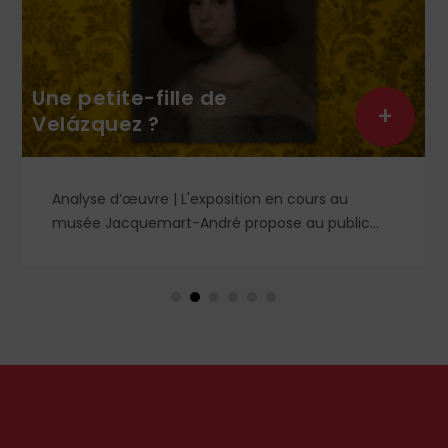
Saint Louis (4/8) : Blanche &
Marguerite, deux reines au
+
chevet du royaume
DOSSIER n° 1859 « Saint Louis : un immense
héritage spirituel, moral et politique » | Dans
l'ombre et la lumière du règne de saint Louis,
deux figures féminines s'imposent : Blanche de
Castille, mère dévouée et reine de fer, et
Marguerite de Provence, reine pieuse et épouse
fidèle. À travers leurs influences respectives, se
lit l'équilibre singulier d'une royauté en acte,
structurée par la foi chrétienne.