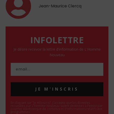
Jean-Maurice Clercq
INFOLETTRE
Je désire recevoir la lettre d'information de L'Homme
Nouveau
JE M'INSCRIS
En cliquant sur "Je m'inscris", j'accepte que les données
recueillies par L'Homme Nouveau soient destinées à l'envoi par
courrier électronique de contenus et d'informations relatifs aux
programmes.