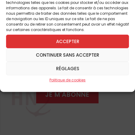
Quel jour heureux ils vécurent, et quelle nuit
technologies telles que les cookies pour stocker et/ou accéder aux
bienheureuse ! Qui pourrait nous dire ce
informations des appareils. Le fait de consentir à ces technologies
Pour continuer à lire cet
nous permettra de traiter des données telles que le comportement
qu’ils entendirent des lèvres du Seigneur ? »
de navigation ou les ID uniques sur ce site. Le fait de ne pas
(
ibid
.
). Toujours est-il qu’ils reconnurent en
consentir ou de retirer son consentement peut avoir un effet négatif
article
sur certaines caractéristiques et fonctions.
lui le Messie, c’est-à-dire l’Oint,
Christos
, en
et de nombreux autres
grec (v. 41), ce qui peut surprendre
a priori
ACCEPTER
pour celui que Jean vient de qualifier
CONTINUER SANS ACCEPTER
d’agneau, car
« ce terme est appliqué dans
ABONNEZ-VOUS DÈS À
l’Ancien Testament avant tout au roi, puis
PRÉSENT
RÉGLAGES
aux prêtres, enfin de manière éminente au
Politique de cookies
libérateur promis »
(Xavier Léon-Dufour). Le
libérateur d’Israël sera donc également une
JE M'ABONNE
victime sacrificielle…
Les noces de Cana
Bien différent est le cadre de l’évangile du