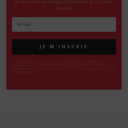
Je désire recevoir la lettre d'information de L'Homme
Nouveau
JE M'INSCRIS
En cliquant sur "Je m'inscris", j'accepte que les données
recueillies par L'Homme Nouveau soient destinées à l'envoi par
courrier électronique de contenus et d'informations relatifs aux
programmes.