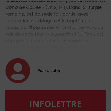
Missel romain de 1962
:
« Il y eut des noces à
Cana de Galilée »
(Jn 2, 1-11). Dans la liturgie
romaine, cet épisode fait partie, avec
l’adoration des Mages et le baptême de
Jésus, de
l’Épiphanie
. Ainsi chante-t-on, au
soir de cette fête :
« Aujourd’hui (…) l’eau est
changée en vin au festin des noces »
(vêpres). À la demande discrète de…
Pierre Julien
INFOLETTRE