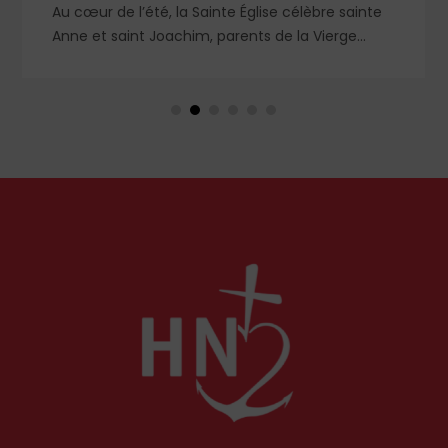
Au cœur de l’été, la Sainte Église célèbre sainte
Anne et saint Joachim, parents de la Vierge
Marie. Mais que sait-on exactement de ce
couple unique que le monde chrétien, aussi bien
en Orient qu’en Occident, célèbre par sa piété
et ses liturgies ?