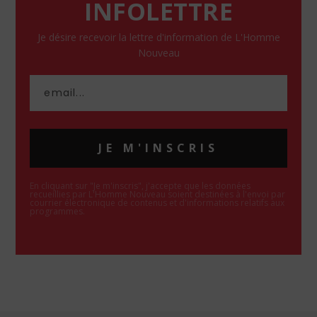
INFOLETTRE
Je désire recevoir la lettre d'information de L'Homme
Nouveau
JE M'INSCRIS
En cliquant sur "Je m'inscris", j'accepte que les données
recueillies par L'Homme Nouveau soient destinées à l'envoi par
courrier électronique de contenus et d'informations relatifs aux
programmes.