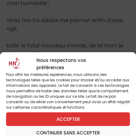
mon humanité ;
ainsi, ma foi adulte me permet enfin d’oser
agir,
bâtir le futur nouveau monde, de la mort le
faire surgir !
Nous respectons vos
préférences
Matthieu 24:37-44
Pour offrir les meilleures expériences, nous utilisons des
technologies telles que les cookies pour stocker et/ou accéder aux
En ce temps-là, Jésus disait à ses disciples :
informations des appareils. Le fait de consentir à ces technologies
« Comme il en fut aux jours de Noé, ainsi en
nous permettra de traiter des données telles que le comportement
de navigation ou les ID uniques sur ce site. Le fait de ne pas
sera-t-il lors de la venue du Fils de
consentir ou de retirer son consentement peut avoir un effet négatif
l’homme. En ces jours-là, avant le déluge, on
sur certaines caractéristiques et fonctions.
mangeait et on buvait, on prenait femme et
ACCEPTER
on prenait mari, jusqu’au jour où Noé entra
dans l’arche ; les gens ne se sont doutés de
CONTINUER SANS ACCEPTER