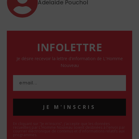
Adelaide Pouchol
INFOLETTRE
Je désire recevoir la lettre d'information de L'Homme
Nouveau
JE M'INSCRIS
En cliquant sur "Je m'inscris", j'accepte que les données
recueillies par L'Homme Nouveau soient destinées à l'envoi par
courrier électronique de contenus et d'informations relatifs aux
programmes.