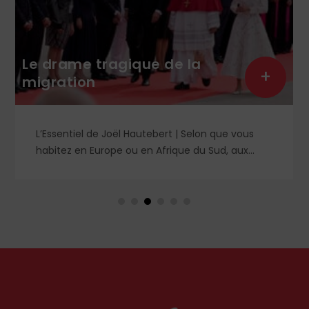
Le drame tragique de la
+
migration
L’Essentiel de Joël Hautebert | Selon que vous
habitez en Europe ou en Afrique du Sud, aux
États-Unis ou en Libye, vos propos seront
considérés comme racistes ou non. Les récents
événements aux Pays-Bas ou en Irlande
soulèvent la question de l'accueil des migrants,
qui devraient avant tout pouvoir rester chez eux,
comme l'a rappelé Léon XIV récemment.