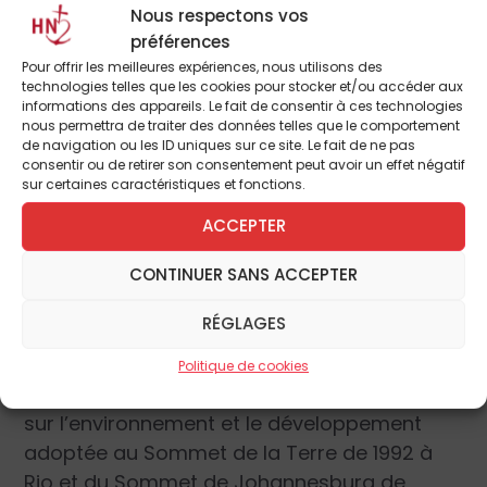
mêmes.
Nous respectons vos
préférences
Pour offrir les meilleures expériences, nous utilisons des
Pourtant, et parce que les nouvelles ne sont
technologies telles que les cookies pour stocker et/ou accéder aux
pas toujours mauvaises, cette idéologie
informations des appareils. Le fait de consentir à ces technologies
nous permettra de traiter des données telles que le comportement
rencontre encore quelques sérieux
de navigation ou les ID uniques sur ce site. Le fait de ne pas
obstacles et le texte finalement signé par les
consentir ou de retirer son consentement peut avoir un effet négatif
sur certaines caractéristiques et fonctions.
Etats membres à l’occasion de la
Conférence de Rio,
« The Future we want »,
ACCEPTER
ne fait aucune mention de la santé
CONTINUER SANS ACCEPTER
reproductive. Alors même qu’il fut pensé
dans la droite ligne de la Conférence de
RÉGLAGES
Stockholm en 1972 ( qui a institué le
Programme des Nations unies pour
Politique de cookies
l’environnement), de la
Déclaration de Rio
sur l’environnement et le développement
adoptée au Sommet de la Terre de 1992 à
Rio et du Sommet de Johannesburg de