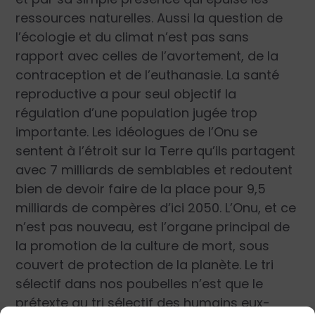
ressources naturelles. Aussi la question de
l’écologie et du climat n’est pas sans
rapport avec celles de l’avortement, de la
contraception et de l’euthanasie. La santé
reproductive a pour seul objectif la
régulation d’une population jugée trop
importante. Les idéologues de l’Onu se
sentent à l’étroit sur la Terre qu’ils partagent
avec 7 milliards de semblables et redoutent
bien de devoir faire de la place pour 9,5
milliards de compères d’ici 2050. L’Onu, et ce
n’est pas nouveau, est l’organe principal de
la promotion de la culture de mort, sous
couvert de protection de la planète. Le tri
sélectif dans nos poubelles n’est que le
prétexte au tri sélectif des humains eux-