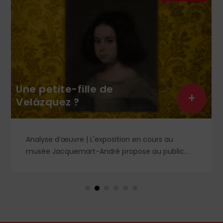
Une petite-fille de
+
Velázquez ?
Analyse d’œuvre | L'exposition en cours au
musée Jacquemart-André propose au public
des chefs-d’œuvre de la peinture baroque
espagnole, parmi lesquels un portrait d'enfant
dans un style qui tranche avec les ceux qui
rendirent si célèbre Velázquez, le maître du Siglo
de Oro, auprès des cours européennes.