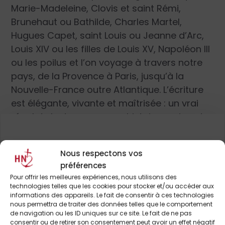
Marie-Madeleine, Clovis et saint Rémi,
Brunehaut ou Bathilde, Charles Martel,
Hugues Capet, saint Louis ou Jeanne d’Arc,
Louis XIV ou les filles de Louis XV, Napoléon III
ou les poilus et l’on voyage à travers notre
pays, de la Provence à Paris, jusqu’à la
Nouvelle-France outre Atlantique. L’écriture
est élégante, vivante et maîtrisée : un vrai
régal de lecture pour ces histoires qui sont
dans la tradition de celles que l’on racontait
autrefois à la veillée et que l’on se
Nous respectons vos
transmettait, reçues d’on ne savait plus très
Pour continuer à lire cet
préférences
bien qui, d’ailleurs. Une très bonne façon de
article
Pour offrir les meilleures expériences, nous utilisons des
renouer avec la lecture à voix haute avec
technologies telles que les cookies pour stocker et/ou accéder aux
informations des appareils. Le fait de consentir à ces technologies
nos enfants, telle qu’elle se pratiquait avant
et de nombreux autres
nous permettra de traiter des données telles que le comportement
l’avènement des écrans…
Beaux Récits de
de navigation ou les ID uniques sur ce site. Le fait de ne pas
consentir ou de retirer son consentement peut avoir un effet négatif