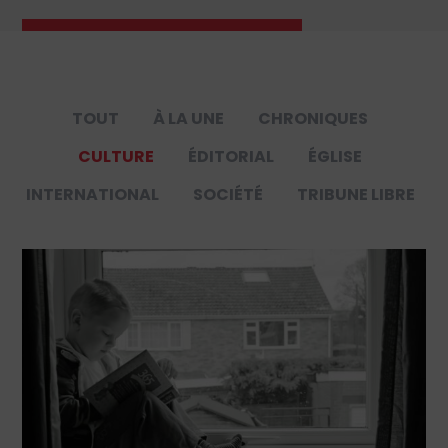
TOUT
À LA UNE
CHRONIQUES
CULTURE
ÉDITORIAL
ÉGLISE
INTERNATIONAL
SOCIÉTÉ
TRIBUNE LIBRE