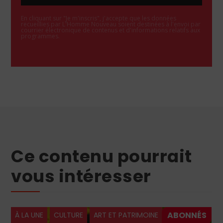
En cliquant sur "Je m'inscris", j'accepte que les données
recueillies par L'Homme Nouveau soient destinées à l'envoi par
courrier électronique de contenus et d'informations relatifs aux
programmes.
Ce contenu pourrait
vous intéresser
À LA UNE
CULTURE
ART ET PATRIMOINE