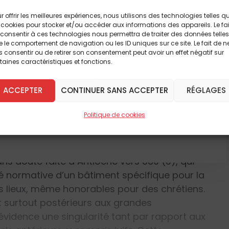
à lire cet article
du christianisme, avant l’édit de tolérance de
r offrir les meilleures expériences, nous utilisons des technologies telles q
 lui associer ensuite de « constantinisme ».
breux autres
 cookies pour stocker et/ou accéder aux informations des appareils. Le fai
consentir à ces technologies nous permettra de traiter des données telles
us leur nom classique d’
ecclesia
(repris du
 le comportement de navigation ou les ID uniques sur ce site. Le fait de n
ment dans l’édit de persécution de Dioclétien
 consentir ou de retirer son consentement peut avoir un effet négatif sur
 DÈS À PRÉSENT
taines caractéristiques et fonctions.
estant la notabilité du terme à cette époque
m traditionnel est constante depuis dans le
ACCEPTER
CONTINUER SANS ACCEPTER
RÉGLAGES
siècle, notamment par le refus calviniste de
'ABONNE
raît que plus marquante, même si elle n’est
Politique de cookies
lité du bâtiment-église et son importance
t attestées tant par les textes que par les
udiés. Pour les textes, on peut mentionner les
ans doute faite à Antioche vers 380 (3), qui
té normative d’un bâtiment spécifique pour la
res lieux, même honorables pour des chrétiens.
t surtout postérieurs aux grandes
évidence une singularité tant par rapport aux