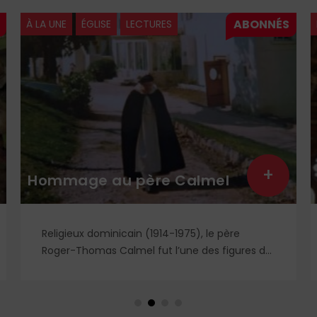
À LA UNE
ÉGLISE
LECTURES
+
Hommage au père Calmel
Religieux dominicain (1914-1975), le père
Roger-Thomas Calmel fut l’une des figures du
mouvement traditionaliste, attaché jusqu’à la
moelle à la messe et à la doctrine
traditionnelle, ainsi qu’aux antiques