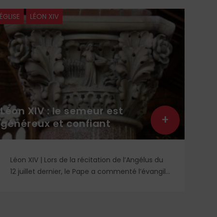
ÉGLISE
LÉON XIV
À LA 
Léon XIV : le semeur est
Lit
+
généreux et confiant
lec
Léon XIV | Lors de la récitation de l’Angélus du
Re
12 juillet dernier, le Pape a commenté l’évangile
un
de saint Matthieu et particulièrement la
qu
parabole du semeur.
id