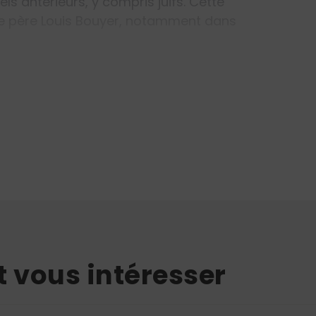
ls antérieurs, y compris juifs. Cette
 le père Louis Bouyer, notamment dans
t vous intéresser