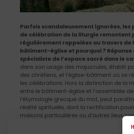
Parfois scandaleusement ignorées, les pr
de célébration de la liturgie remontent 
régulièrement rappelées au travers de l’
bâtiment-église et pourquoi ? Réponse 
spécialiste de l’espace sacré dans le ca
dans son usage des majuscules, établit par 
des chrétiens, et l’église-bâtiment où se
les célébrations. Hors la distinction de la 
entre le bâtiment-église et l’assemblée des
l’étymologie grecque du mot, peut paraît
réalité spirituelle, dont la rectification pou
maisons particulières ou d’autres lieux co
besoin des églises. L’assimilation que supp
l’étymologie de l’assemblée chrétienne pour