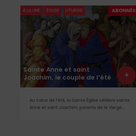
À LA UNE
ÉGLISE
LITURGIE
Sainte Anne et saint
+
+
Joachim, le couple de l’été
Au cœur de l’été, la Sainte Église célèbre sainte
is
Anne et saint Joachim, parents de la Vierge
Marie. Mais que sait-on exactement de ce
couple unique que le monde chrétien, aussi
bien en Orient qu’en Occident, célèbre par sa