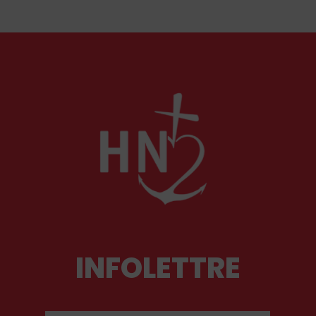
observances de son ordre. Il fut autant un
combattant qu’un spirituel, certainement l’un
des plus importants du XXᵉ siècle. Deux
ouvrages récents lui rendent hommage.
INFOLETTRE