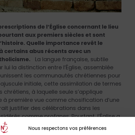
escriptions de l’Église concernant le lieu
pourtant aux premiers siècles et sont
histoire. Quelle importance revêt le
à certains abus récents avec un
tholicisme.
La langue française, subtile
lui la distinction entre l’Église, assemblée
 réunissent les communautés chrétiennes pour
majuscule initiale, cette assimilation de termes
 chrétiens, à laquelle seule s’applique
re à première vue comme chosification d’une
rrait justifier des célébrations dans les
nsidérés comme profanes. Pourtant, l’Église a
ose, d’une certaine façon, la reprise de
Nous respectons vos préférences
 le bâtiment n’est tout d’abord ni fortuite ni