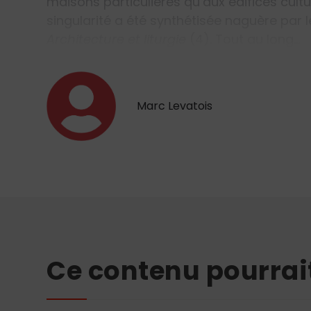
maisons particulières qu’aux édifices cultue
singularité a été synthétisée naguère par
Architecture et liturgie
(4). Tout au long…
Marc Levatois
Ce contenu pourrai