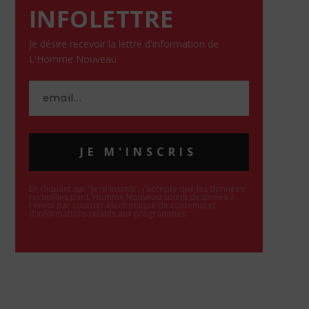
INFOLETTRE
Je désire recevoir la lettre d'information de
L'Homme Nouveau
JE M'INSCRIS
En cliquant sur "Je m'inscris", j'accepte que les données
recueillies par L'Homme Nouveau soient destinées à
l'envoi par courrier électronique de contenus et
d'informations relatifs aux programmes.