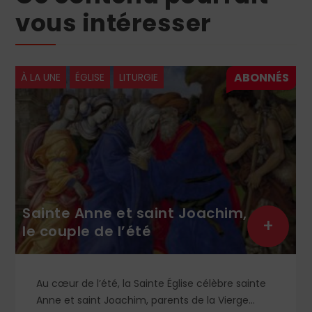
vous intéresser
À LA UNE
ÉGLISE
LITURGIE
Sainte Anne et saint Joachim,
+
le couple de l’été
Au cœur de l’été, la Sainte Église célèbre sainte
Anne et saint Joachim, parents de la Vierge