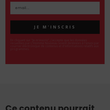
JE M'INSCRIS
En cliquant sur "Je m'inscris", j'accepte que les données
recueillies par L'Homme Nouveau soient destinées à l'envoi par
courrier électronique de contenus et d'informations relatifs aux
programmes.
Ce contenu pourrait