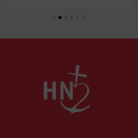
Marie. Mais que sait-on exactement de ce
couple unique que le monde chrétien, aussi bien
en Orient qu’en Occident, célèbre par sa piété
et ses liturgies ?