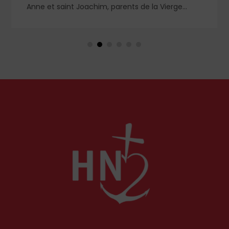
Anne et saint Joachim, parents de la Vierge
Marie. Mais que sait-on exactement de ce
couple unique que le monde chrétien, aussi bien
en Orient qu’en Occident, célèbre par sa piété
et ses liturgies ?