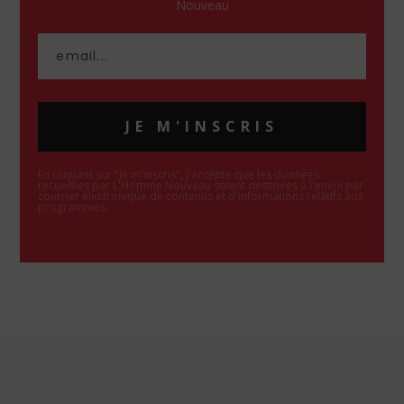
Nouveau
JE M'INSCRIS
En cliquant sur "Je m'inscris", j'accepte que les données
recueillies par L'Homme Nouveau soient destinées à l'envoi par
courrier électronique de contenus et d'informations relatifs aux
programmes.