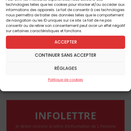
avec les saints et les anges, le Pape est bien
technologies telles que les cookies pour stocker et/ou accéder aux
la Tête ou le Chef visible de l’Eglise visible sur
informations des appareils. Le fait de consentir à ces technologies
nous permettra de traiter des données telles que le comportement
terre. Il est donc faux d’écrire comme l’a fait
de navigation ou les ID uniques sur ce site. Le fait de ne pas
Mgr Patenôtre que
« Le Pape n’est pas le
consentir ou de retirer son consentement peut avoir un effet négatif
sur certaines caractéristiques et fonctions.
chef de l’Eglise ».
Et si le Christ est la tête du
Corps, le Pape n’est pas seulement «
premier
ACCEPTER
parmi ses frères »
, il est leur Tête, aucun
CONTINUER SANS ACCEPTER
évêque ne peut être en communion
« sans
lui »
et seul le Pape a un pouvoir
« plénier,
RÉGLAGES
suprême, immédiat et universel ».
Si les
évêques l’ont eux
« aussi »,
le Pape l’a tout
Politique de cookies
seul.
INFOLETTRE
Je désire recevoir la lettre d'information de L'Homme