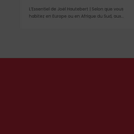
s
L’Essentiel de Joël Hautebert | Selon que vous
habitez en Europe ou en Afrique du Sud, aux
États-Unis ou en Libye, vos propos seront
n
considérés comme racistes ou non. Les
e
récents événements aux Pays-Bas ou en
Irlande soulèvent la question de l'accueil des
migrants, qui devraient avant tout pouvoir
rester chez eux, comme l'a rappelé Léon XIV
récemment.