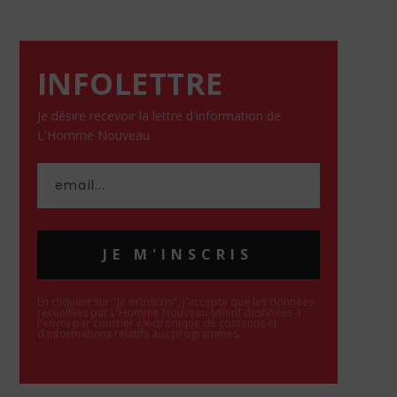
INFOLETTRE
Je désire recevoir la lettre d'information de
L'Homme Nouveau
JE M'INSCRIS
En cliquant sur "Je m'inscris", j'accepte que les données
recueillies par L'Homme Nouveau soient destinées à
l'envoi par courrier électronique de contenus et
d'informations relatifs aux programmes.