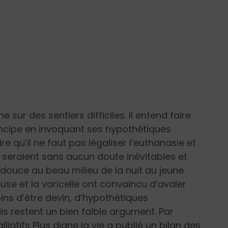
 sur des sentiers difficiles. Il entend faire
principe en invoquant ses hypothétiques
e qu’il ne faut pas légaliser l’euthanasie et
s seraient sans aucun doute inévitables et
ouce au beau milieu de la nuit au jeune
 et la varicelle ont convaincu d’avaler
ns d’être devin, d’hypothétiques
 restent un bien faible argument. Par
liatifs Plus digne la vie a publié un bilan des