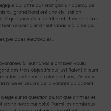
Belgique qui offre aux Français un aperçu de
mis du grand Nord ont une civilisation
 à quelques kilos de frites et litres de bière
t bien ressembler à l’euthanasie à la belge.
ces périodes électorales…
avorables à l’euthanasie ont bien voulu
rd des trois objectifs qui justifiaient à leurs
rimer les euthanasies clandestines, réserver
 la mise en œuvre de la volonté du patient.
 belge sur la question plutôt que chiffres et
atisfaire notre curiosité. Parmi les nombreux
nt, qui doivent retenir notre attention, à