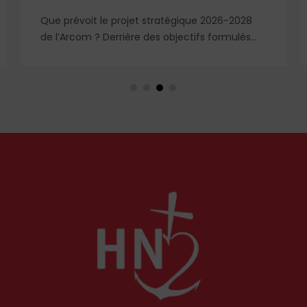
Que prévoit le projet stratégique 2026-2028
de l’Arcom ? Derrière des objectifs formulés
dans le langage rassurant de la protection du
public et de la lutte contre la désinformation,
se dessine un système liberticide de
surveillance et de censure des contenus
médiatiques et numériques.