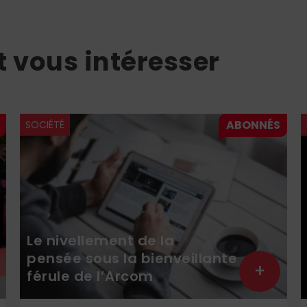
t vous intéresser
SOCIÉTÉ
Le nivellement de la
pensée sous la bienveillante
+
férule de l’Arcom