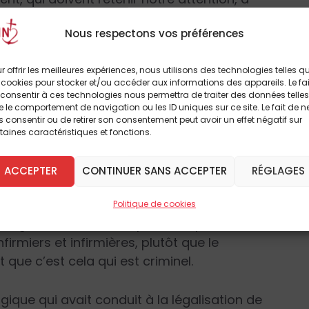
es sont bien évidemment impossibles à
Nous respectons vos préférences
pratiquées plus ou moins secrètement. Les
lgré tout unanimes pour dire qu’elles n’ont
r offrir les meilleures expériences, nous utilisons des technologies telles q
oins fréquentes. Pourquoi faire fi de la loi
 cookies pour stocker et/ou accéder aux informations des appareils. Le fai
 bilan indique plusieurs raisons parmi
consentir à ces technologies nous permettra de traiter des données telles
 le comportement de navigation ou les ID uniques sur ce site. Le fait de n
des paperasses requises pour injecter la dose
 consentir ou de retirer son consentement peut avoir un effet négatif sur
sser de la volonté d’un patient qui prendrait
taines caractéristiques et fonctions.
e.
ACCEPTER
CONTINUER SANS ACCEPTER
RÉGLAGES
interrogées révèlent le bouleversement
qui serait criminel ne serait pas tant
Politique de cookies
 légal. Il en est même plusieurs pour
irmiers et infirmières, plutôt que le
que c’est cela qui est criminel.
ue qui avait conduit à la légalisation de