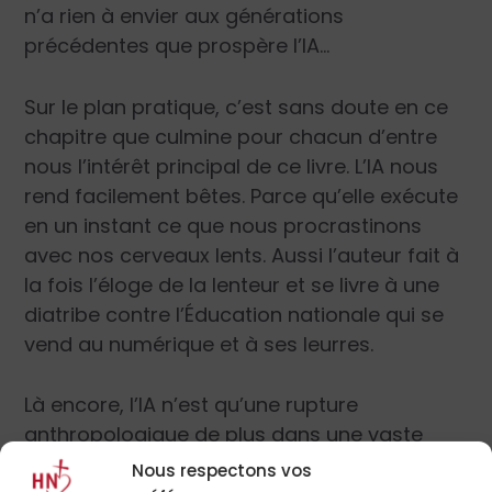
n’a rien à envier aux générations
précédentes que prospère l’IA…
Sur le plan pratique, c’est sans doute en ce
chapitre que culmine pour chacun d’entre
nous l’intérêt principal de ce livre. L’IA nous
rend facilement bêtes. Parce qu’elle exécute
en un instant ce que nous procrastinons
avec nos cerveaux lents. Aussi l’auteur fait à
la fois l’éloge de la lenteur et se livre à une
diatribe contre l’Éducation nationale qui se
vend au numérique et à ses leurres.
Là encore, l’IA n’est qu’une rupture
anthropologique de plus dans une vaste
tectonique des plaques, mais pas n’importe
Nous respectons vos