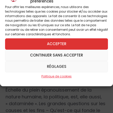
laquelle. Les
thèses de Nicholas Carr
sur
préférences
l’abêtissement résultant de l’usage
Pour offrir les meilleures expériences, nous utilisons des
technologies telles que les cookies pour stocker et/ou accéder aux
d’Internet
(4)
sont prolongées, amplifiées et
informations des appareils. Le fait de consentir à ces technologies
sautent d’un palier.
nous permettra de traiter des données telles que le comportement
de navigation ou les ID uniques sur ce site. Le fait de ne pas
consentir ou de retirer son consentement peut avoir un effet négatif
En outre, ce n’est pas que notre intelligence
sur certaines caractéristiques et fonctions.
qui en prend un choc mais aussi notre
ACCEPTER
volonté
. En effet, l’usager irréfléchi en vient à
« percevoir » la technologie comme
«
la
CONTINUER SANS ACCEPTER
Maman suprême prête à répondre sans
RÉGLAGES
défaillance à tous ses désirs et à le protéger
des frustrations d’un monde aléatoire
»
(5)
.
Politique de cookies
Échelle du plein épanouissement de la
nature humaine, la politique, est, elle aussi,
« dataminée ». Les grandes questions sur les
causes et les fins – Qu’est-ce qui fonde le