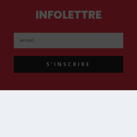
INFOLETTRE
S'INSCRIRE
CONTACT
contact@hommenouveau.fr
01 53 68 99 77