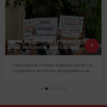
Roberto de Mattei : 
 Lyhanna et
des sacres de la Fra
+
ux causes
Saint-Pie X
d’Abbadie d’Arrast | La
Tribune libre de Roberto de 
es de pédophilie ou de
nous penser et que devons-n
d’analyses diverses.
consécrations épiscopales a
ela a toujours existé
Fraternité Saint-Pie X à Écône 
courage de notre époque
à l'excommunication latae s
n face ; d’autres se
découlera et qui sera réaffir
ionnement des forces de
Siège ?
iciaire pour fustiger