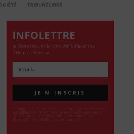
OCIÉTÉ
TRIBUNE LIBRE
INFOLETTRE
Je désire recevoir la lettre d'information de
L'Homme Nouveau
JE M'INSCRIS
En cliquant sur "Je m'inscris", j'accepte que les données
recueillies par L'Homme Nouveau soient destinées à
l'envoi par courrier électronique de contenus et
d'informations relatifs aux programmes.