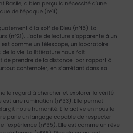
int Basile, a bien perçu la nécessité d’une
que de l’époque (n°11).
quatement à la soif de Dieu (n°15). La
rs (n°21). L’acte de lecture s’apparente à un
re est comme un télescope, un laboratoire
 la vie. La littérature nous fait
et de prendre de la distance
par rapport à
surtout contempler, en s’arrêtant dans sa
ne le regard à chercher et explorer la vérité
e est une rumination (n°33). Elle permet
largit notre humanité. Elle active en nous le
ature parle un langage capable de respecter
e l’expérience (n°35). Elle est comme un rêve
e du temps (n°36). Rien de ce qui est