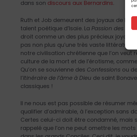
pas
dans son
discours aux Bernardins
.
cer
Ruth et Job demeurent des joyaux de la lit
talent poétique d’Isaïe. La
Passion des saint
droit comme un des plus précieux joyaux de
pas non plus qu’une très vaste littérature 
notre civilisation chrétienne que l’on veut
culture de la mort et de l’érotisme, comme
Qu’on se souvienne des
Confessions
ou d
l’
Itinéraire de l’âme à Dieu
de saint Bonaven
classiques !
Il ne nous est pas possible de résumer mê
qualifier d’admirable, à l’exception sans 
Certes celui-ci doit être condamné, mais s
rappelé que l’on ne peut omettre les mots m
dans les grands Conciles. Ceci dit, je vou