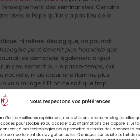
e l’enseignement des séminaristes. Certains
er avec le Pape qu’il n’y a pas lieu de le
otique, ni même idéologique, on pourrait
mensongère peut devenir plus homicide que
 pourrait se demander également à quoi
us qu’un amusement ou un passe-temps, qui
ère nouvelle, ni au cœur une flamme plus
 un vain mirage ? Et on ne sait que trop
s mœurs, dans la sensibilité des peuples,
ure et des arts, dans les formes de
Nous respectons vos préférences
 le sentiment religieux.
r offrir les meilleures expériences, nous utilisons des technologies telles q
 cookies pour stocker et/ou accéder aux informations des appareils. Le fai
 la littérature saine et religieuse qui a
consentir à ces technologies nous permettra de traiter des données telles
’avait rappelé magistralement Benoît XVI,
 le comportement de navigation ou les ID uniques sur ce site. Le fait de n