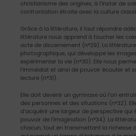
christianisme des origines, à l’instar de sa
confrontation étroite avec la culture classi
Grâce à la littérature, il faut répondre adé
littérature nous apprend à toucher les cœu
acte de discernement (n°29). La littératu
photographique, qui développe les images de
expérimenter la vie (n°30). Elle nous perm
l’immédiat et ainsi de pouvoir écouter et 
lecture (n°31).
Elle doit devenir un gymnase où l’on entraî
des personnes et des situations (n°32). Ell
d’acquérir une largeur de perspective qui é
pouvoir de l’imagination (n°34). La littér
chacun, tout en transmettant la richesse d
qui permet un temps d’échapper à la misèr