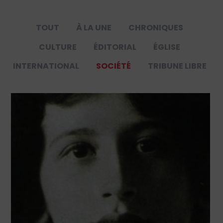
TOUT
À LA UNE
CHRONIQUES
CULTURE
ÉDITORIAL
ÉGLISE
INTERNATIONAL
SOCIÉTÉ
TRIBUNE LIBRE