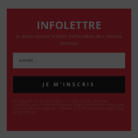
INFOLETTRE
Je désire recevoir la lettre d'information de L'Homme
Nouveau
JE M'INSCRIS
En cliquant sur "Je m'inscris", j'accepte que les données
recueillies par L'Homme Nouveau soient destinées à l'envoi par
courrier électronique de contenus et d'informations relatifs aux
programmes.