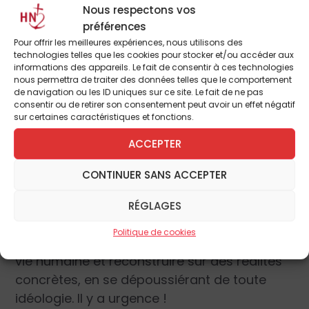
seulement économique. Au-delà, elle
Nous respectons vos
dénonce un mal-être qui s’incarne dans un
préférences
mal-vivre.
Pour offrir les meilleures expériences, nous utilisons des
technologies telles que les cookies pour stocker et/ou accéder aux
informations des appareils. Le fait de consentir à ces technologies
Tourner le dos aux idéologies
nous permettra de traiter des données telles que le comportement
de navigation ou les ID uniques sur ce site. Le fait de ne pas
consentir ou de retirer son consentement peut avoir un effet négatif
Dans un monde mondialisé, en proie à une
sur certaines caractéristiques et fonctions.
crise de repères, l’attachement au pays est
ACCEPTER
plus que jamais une nécessité. Simone Weil
l’avait également bien vu. Le questionnement
CONTINUER SANS ACCEPTER
sur l’identité française et l’immigration
massive le démontrent amplement. Alors
RÉGLAGES
que faire ? Tourner le dos radicalement à
Politique de cookies
ces politiques de déracinement des lieux de
vie humaine et reconstruire sur des réalités
concrètes, en se dépoussiérant de toute
idéologie. Il y a urgence !