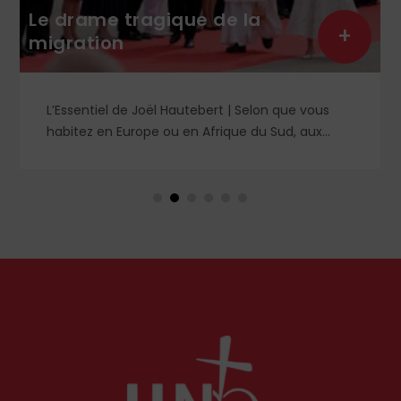
Le drame tragique de la
+
migration
L’Essentiel de Joël Hautebert | Selon que vous
habitez en Europe ou en Afrique du Sud, aux
États-Unis ou en Libye, vos propos seront
considérés comme racistes ou non. Les récents
événements aux Pays-Bas ou en Irlande
soulèvent la question de l'accueil des migrants,
qui devraient avant tout pouvoir rester chez eux,
comme l'a rappelé Léon XIV récemment.