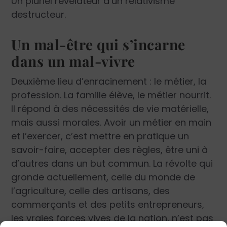
Un pluriel révélateur d’un relativisme
destructeur.
Un mal-être qui s’incarne
dans un mal-vivre
Deuxième lieu d’enracinement : le métier, la
profession. La famille élève, le métier nourrit.
Il répond à des nécessités de vie matérielle,
mais aussi morales. Avoir un métier en main
et l’exercer, c’est mettre en pratique un
savoir-faire, accepter des règles, être uni à
d’autres dans un but commun. La révolte qui
gronde actuellement, celle du monde de
l’agriculture, celle des artisans, des
commerçants et des petits entrepreneurs,
les vraies forces vives de la nation, n’est pas