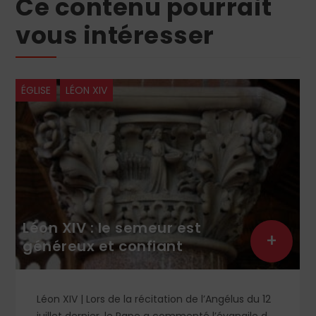
Ce contenu pourrait
vous intéresser
ÉGLISE
LÉON XIV
Léon XIV : le semeur est
+
généreux et confiant
Léon XIV | Lors de la récitation de l’Angélus du 12
juillet dernier, le Pape a commenté l’évangile de