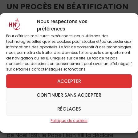
UN PROCÈS EN BÉATIFICATION
Clin Dieu de la Providence : Mère Pauline
Nous respectons vos
meurt le 22 septembre 1820, jour de la fête
préférences
de saint Thomas de Villeneuve, à Lambesc.
Pour offrir les meilleures expériences, nous utilisons des
technologies telles que les cookies pour stocker et/ou accéder aux
Elle laisse derrière-elle de nombreuses
informations des appareils. Le fait de consentir à ces technologies
communautés. Elle a vécu ses dernières
nous permettra de traiter des données telles que le comportement
de navigation ou les ID uniques sur ce site. Le fait de ne pas
années dans la maladie, comme l’a rappelé
consentir ou de retirer son consentement peut avoir un effet négatif
Mère Marie-Delphine, l’Assistante Générale
sur certaines caractéristiques et fonctions.
de la Congrégation, lors de la Messe
ACCEPTER
d’Ouverture du Jubilé, le 22 septembre
dernier :
« A la fin de sa vie, elle était devenue
CONTINUER SANS ACCEPTER
dépendante de ses « filles ». Elle ne se
RÉGLAGES
déplaçait plus que sur une chaise roulante.
Elle a fini sa vie dans la souffrance. Elle se
Politique de cookies
rendait tous les jours à la chapelle. »
La veille
de Noël 1891, le Pape Léon XIII la déclare