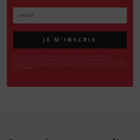
JE M'INSCRIS
En cliquant sur "Je m'inscris", j'accepte que les données
recueillies par L'Homme Nouveau soient destinées à l'envoi par
courrier électronique de contenus et d'informations relatifs aux
programmes.