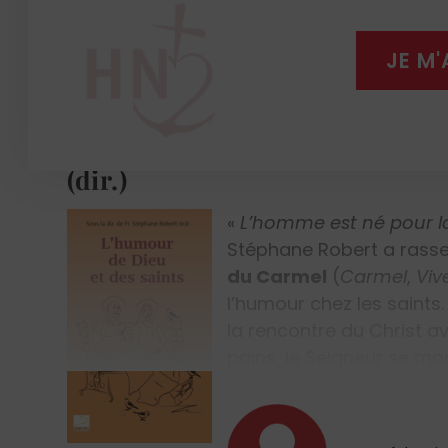
JE M
LA RELIGION
L’Humour de Dieu et des saint
(dir.)
«
L’homme est né pour la
Stéphane Robert a ras
du Carmel
(
Carmel
,
Viv
l’humour chez les saints.
la rencontre du Christ av
pains, le Seigneur se mo