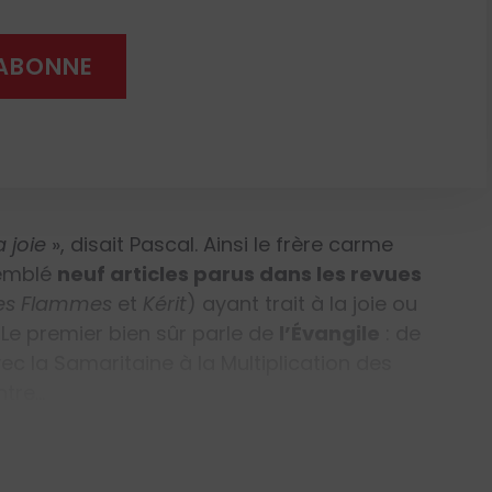
'ABONNE
s
, Frère Stéphane Robert, ocd
 joie
»,
disait Pascal. Ainsi le frère carme
semblé
neuf articles parus dans les revues
es Flammes
et
Kérit
) ayant trait à la joie ou
 Le premier bien sûr parle de
l’Évangile
: de
ec la Samaritaine à la Multiplication des
ntre…