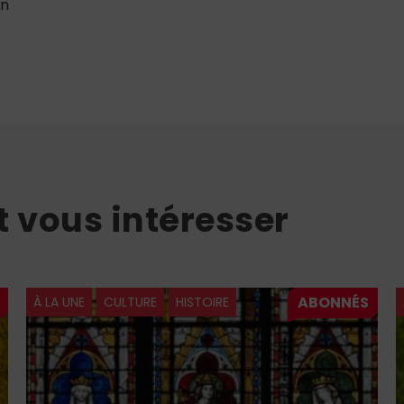
on
t vous intéresser
À LA UNE
CULTURE
HISTOIRE