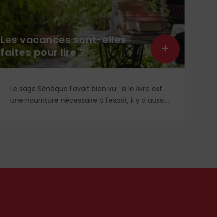
Jeu
Les vacances sont-elles
l’i
+
faites pour lire ?
ave
Le sage Sénèque l'avait bien vu : si le livre est
Re
une nourriture nécessaire à l'esprit, il y a aussi
re
une mauvaise façon de lire. Les vacances sont
éc
justement le moment privilégié pour goûter et
de
assimiler nos lectures, au rythme des loisirs qui
nous sont donnés pour apprendre,
contempler, discuter...