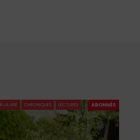
À LA UNE
CHRONIQUES
LECTURES
À LA 