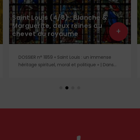
Saint Louis (4/8) : Blanche &
Marguerite, deux reines au
+
chevet du royaume
DOSSIER n° 1859 « Saint Louis : un immense
héritage spirituel, moral et politique » | Dans
l'ombre et la lumière du règne de saint Louis,
deux figures féminines s'imposent : Blanche de
Castille, mère dévouée et reine de fer, et
Marguerite de Provence, reine pieuse et
épouse fidèle. À travers leurs influences
respectives, se lit l'équilibre singulier d'une
royauté en acte, structurée par la foi
chrétienne.