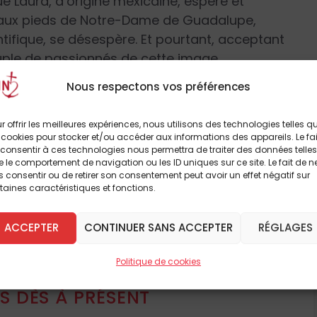
e Laura, d’origine mexicaine, espère et
 aux pieds de Notre-Dame de Guadalupe,
ientifique, se désespère. Et pourtant, acceptant
uple de passionnés de cette image
écouvrir non seulement son histoire
Nous respectons vos préférences
si ce que la
science
a pu en dire de 1946 à
ssinée est tout simplement une petite
r offrir les meilleures expériences, nous utilisons des technologies telles q
ersonnelle de ce couple franco-mexicain que
 cookies pour stocker et/ou accéder aux informations des appareils. Le fai
consentir à ces technologies nous permettra de traiter des données telles
e Guadalupe, miracle de délicatesse de notre
 le comportement de navigation ou les ID uniques sur ce site. Le fait de n
 que la science a pu découvrir, le lecteur
 consentir ou de retirer son consentement peut avoir un effet négatif sur
taines caractéristiques et fonctions.
sionnants d’exactitude géographique ou
 de la Vierge, ses yeux, la conservation
à lire cet article
ACCEPTER
CONTINUER SANS ACCEPTER
RÉGLAGES
u XVI
ᵉ
siècle… il faut le lire pour le croire !
breux autres
énéficie d’une
réimpression
prévue pour la
Politique de cookies
 DÈS À PRÉSENT
tions 3 Cœurs, 52 p., 19,90 €.