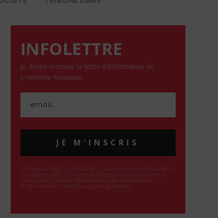
OCIÉTÉ
TRIBUNE LIBRE
INFOLETTRE
Je désire recevoir la lettre d'information de
L'Homme Nouveau
JE M'INSCRIS
En cliquant sur "Je m'inscris", j'accepte que les données
recueillies par L'Homme Nouveau soient destinées à
l'envoi par courrier électronique de contenus et
d'informations relatifs aux programmes.