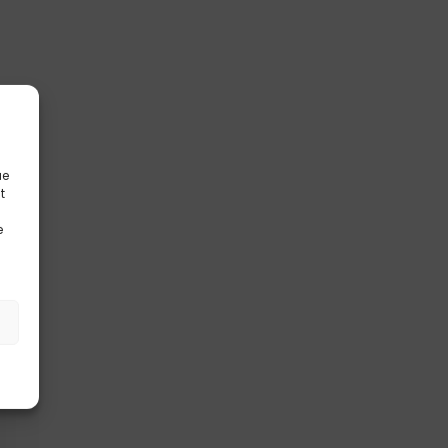
ue
t
e