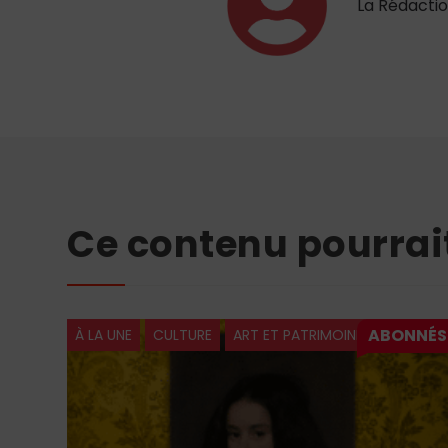
La Rédacti
Ce contenu pourrai
À LA UNE
CULTURE
ART ET PATRIMOINE