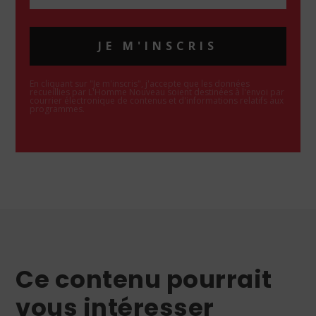
JE M'INSCRIS
En cliquant sur "Je m'inscris", j'accepte que les données
recueillies par L'Homme Nouveau soient destinées à l'envoi par
courrier électronique de contenus et d'informations relatifs aux
programmes.
Ce contenu pourrait
vous intéresser