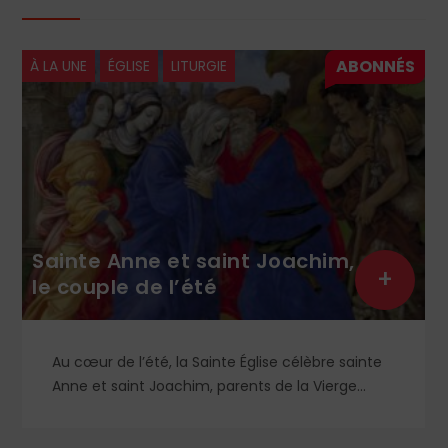
À LA UNE
ÉGLISE
LECTURES
achim,
+
Hommage au père Calmel
élèbre sainte
Religieux dominicain (1914-1975), le pè
la Vierge
Thomas Calmel fut l’une des figures d
t de ce
mouvement traditionaliste, attaché ju
en, aussi bien
moelle à la messe et à la doctrine tradi