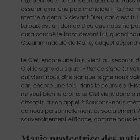
aux pécheurs, la consécration de la Russ
assurer ainsi une paix mondiale ! Fatima n
mettre à genoux devant Dieu, car c’est Lui 
La paix est un don de Dieu que nous ne pou
aura courbé le front devant Lui, quand no
Cœur immaculé de Marie, duquel dépend ce
Le Ciel, encore une fois, vient au secours 
Ciel le signe du salut :
« Par ce signe tu vai
qui vient nous dire par quel signe nous vai
car, encore une fois, dans le cours de l’His
ne veut bien le croire. Le Ciel vient donc 
attentifs à son appel ? Saurons-nous mê
de nous personnellement et socialement ? 
souverainement efficace, comme nous le 
Marie protectrice des nati