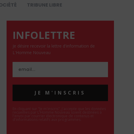
OCIÉTÉ
TRIBUNE LIBRE
INFOLETTRE
Je désire recevoir la lettre d'information de
L'Homme Nouveau
JE M'INSCRIS
En cliquant sur "Je m'inscris", j'accepte que les données
recueillies par L'Homme Nouveau soient destinées à
l'envoi par courrier électronique de contenus et
d'informations relatifs aux programmes.