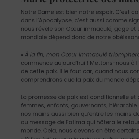
Notre Dame est bien notre espoir. C’est c
dans l’Apocalypse, c’est aussi comme si
nous révèle son Cœur immaculé, gage et sig
mondiale dépend donc de notre obéissance
« À la fin, mon Cœur immaculé triomphe­ra
commence aujourd’hui ! ­Mettons-nous à l’
de cette paix. Il le faut car, quand nous 
comprendrons que la paix du monde dépe
La promesse de paix est conditionnel­le et
femmes, enfants, gouvernants, hiérarchie 
nos mains aussi bien qu’entre les mains de 
au message de Fatima qui hâtera le retour 
monde. Cela, nous devons en être certains
« Si l’on fait ce que je vais vous dire, on aur