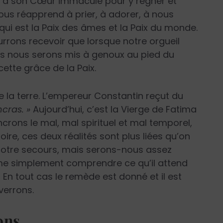
ie à son Cœur immaculé pour y régner et
ous réapprend à prier, à adorer, à nous
qui est la Paix des âmes et la Paix du monde.
rrons recevoir que lorsque notre orgueil
us nous serons mis à genoux au pied du
tte grâce de la Paix.
de la terre. L’empereur Constantin reçut du
ncras. »
Aujourd’hui, c’est la Vierge de Fatima
ncrons le mal, mal spirituel et mal temporel,
toire, ces deux réalités sont plus liées qu’on
à notre secours, mais serons-nous assez
me simplement comprendre ce qu’il attend
En tout cas le remède est donné et il est
verrons.
ons