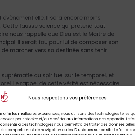
 évènementielle. Il sera encore moins
. Cette fausse science qui prétend tout
ire nous rappelle que Dieu est le Maître de
incipal. Il serait fou pour lui de composer son
e, de marcher vers sa destinée sans tenir
a suprématie du spirituel sur le temporel, et
rel. Le rappel de cette vérité est nécessaire
 vent de laïcisme qui a fini par glacer notre
Nous respectons vos préférences
 rappelle que nos pays doivent être régis dans
division, pas de séparation mais bien
r offrir les meilleures expériences, nous utilisons des technologies telles q
tuel, car Dieu est aussi le Maître des nations !
 cookies pour stocker et/ou accéder aux informations des appareils. Le fai
 mots :
« Si l’on fait ce que je vais vous dire, on
consentir à ces technologies nous permettra de traiter des données telles
 le comportement de navigation ou les ID uniques sur ce site. Le fait de n
appeler aux hommes ce qu’ils doivent faire