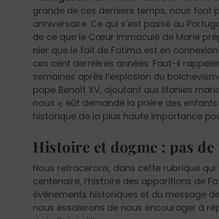
grande de ces derniers temps, nous font 
anniversaire. Ce qui s’est passé au Portuga
de ce que le Cœur immaculé de Marie prép
nier que le fait de Fatima est en connex
ces cent dernières années. Faut-il rappele
semaines après l’explosion du bolchevisme 
pape Benoît XV, ajoutant aux litanies maria
nous »,
eût demandé la prière des enfants 
historique de la plus haute importance po
Histoire et dogme : pas d
Nous retracerons, dans cette rubrique qu
centenaire, l’histoire des apparitions de F
évènements historiques et du message de pa
nous essaierons de nous encourager à 