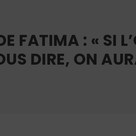
 FATIMA : « SI L’
US DIRE, ON AURA