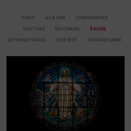
TOUT
À LA UNE
CHRONIQUES
CULTURE
ÉDITORIAL
ÉGLISE
INTERNATIONAL
SOCIÉTÉ
TRIBUNE LIBRE