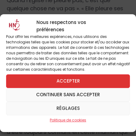
Quand l’Église ne pleure pas, c’est que
quelque chose ne va pas ». « Elle pleure ses
enfants et prie ! » a insisté le Saint-Père. Une
Nous respectons vos
Église qui va de l’avant et fait grandir ses
préférences
enfants leur donne la force et les
Pour offrir les meilleures expériences, nous utilisons des
accompagne jusqu’à la dernière heure pour
technologies telles que les cookies pour stocker et/ou accéder aux
informations des appareils. Le fait de consentir à ces technologies
les laisser entre les mains de son époux,
nous permettra de traiter des données telles que le comportement
qu’elle finira elle aussi par rencontrer ».
de navigation ou les ID uniques sur ce site. Le fait de ne pas
consentir ou de retirer son consentement peut avoir un effet négatif
sur certaines caractéristiques et fonctions.
« C’est notre Mère l’Église ! Je la vois à
ACCEPTER
travers la figure de cette veuve qui pleure ».
Et que dit le Seigneur à l’Église ? s’interroge le
CONTINUER SANS ACCEPTER
pape : « Ne pleure pas. Je suis avec toi et je
t’accompagne (…) ton fils qui était mort, vit
RÉGLAGES
maintenant ». J’ai envie de demander au
Politique de cookies
Seigneur, a conclu le Saint-Père « la grâce
d’être toujours confiant en cette maman qui