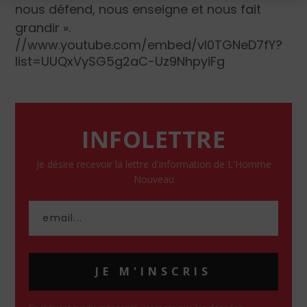
nous défend, nous enseigne et nous fait
grandir ».
//www.youtube.com/embed/vI0TGNeD7fY?
list=UUQxVySG5g2aC-Uz9NhpyiFg
INFOLETTRE
Je désire recevoir la lettre d'information de L'Homme
Nouveau
JE M'INSCRIS