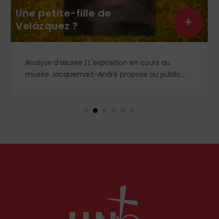
Une petite-fille de
+
Velázquez ?
Analyse d’œuvre | L'exposition en cours au
musée Jacquemart-André propose au public
des chefs-d’œuvre de la peinture baroque
espagnole, parmi lesquels un portrait d'enfant
dans un style qui tranche avec les ceux qui
rendirent si célèbre Velázquez, le maître du Siglo
de Oro, auprès des cours européennes.