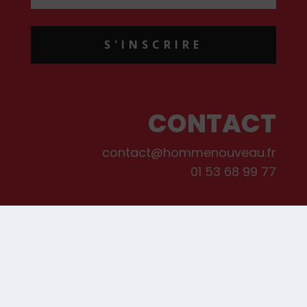
S'INSCRIRE
CONTACT
contact@hommenouveau.fr
01 53 68 99 77
Mentions légales
Conditions générales de vente et d’utilisation
Politique de cookies
Qui sommes-nous ?