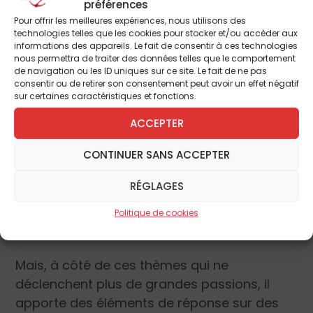
préférences
Ces questions sont au nombre de 23 et
Pour offrir les meilleures expériences, nous utilisons des
technologies telles que les cookies pour stocker et/ou accéder aux
concernent principalement la papauté
informations des appareils. Le fait de consentir à ces technologies
contemporaine. Elles n’ont pas toutes le
nous permettra de traiter des données telles que le comportement
de navigation ou les ID uniques sur ce site. Le fait de ne pas
même poids ou la même intensité
consentir ou de retirer son consentement peut avoir un effet négatif
légendaire. Ainsi, Christophe Dickès
sur certaines caractéristiques et fonctions.
confronte à la réalité historique la sentence
ACCEPTER
qui veut qu’un cardinal qui entre pape au
conclave en ressorte… cardinal. Dans le
CONTINUER SANS ACCEPTER
même ordre d’idées, il met les choses au
RÉGLAGES
clair concernant le rôle de l’Esprit Saint dans
l’élection papale ou la juste compréhension
Politique de cookies
de ce qu’est l’infaillibilité.
Mais, à côté de ces thèmes qui ne
déclenchent plus de grandes passions, il
apporte des éléments de réponse sur des