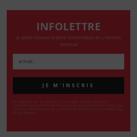
INFOLETTRE
Je désire recevoir la lettre d'information de L'Homme
Nouveau
JE M'INSCRIS
En cliquant sur "Je m'inscris", j'accepte que les données
recueillies par L'Homme Nouveau soient destinées à l'envoi par
courrier électronique de contenus et d'informations relatifs aux
programmes.