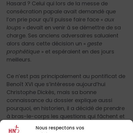
Hasard ? Celui qui lors de la messe de
consécration papale avait demandé que
l’on prie pour qu’il puisse faire face «
aux
loups
» devait en venir à se démettre de sa
charge. Ses anciens adversaires saluaient
alors dans cette décision un «
geste
prophétique
» et espéraient en des jours
meilleurs.
Ce n’est pas principalement au pontificat de
Benoît XVI que s’intéresse aujourd’hui
Christophe Dickès, mais sa bonne
connaissance du dossier explique aussi
pourquoi, en historien, il a décidé de prendre
à bras-le-corps les questions qui fâchent et
les fantasmes qui circulent.
Nous respectons vos