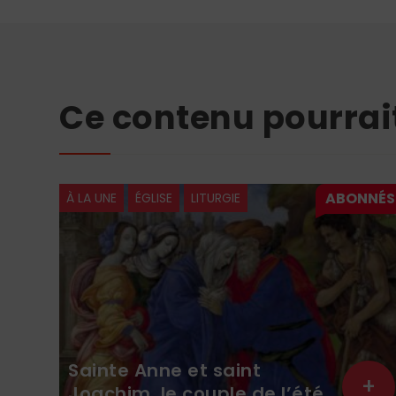
Ce contenu pourrai
À LA UNE
ÉGLISE
LITURGIE
Sainte Anne et saint
+
+
Joachim, le couple de l’été