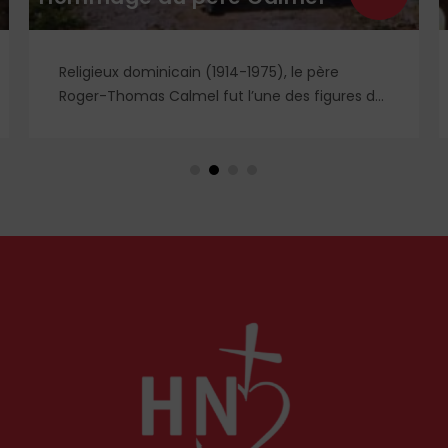
Religieux dominicain (1914-1975), le père
Roger-Thomas Calmel fut l’une des figures du
mouvement traditionaliste, attaché jusqu’à la
moelle à la messe et à la doctrine
traditionnelle, ainsi qu’aux antiques
observances de son ordre. Il fut autant un
combattant qu’un spirituel, certainement l’un
des plus importants du XXᵉ siècle. Deux
ouvrages récents lui rendent hommage.