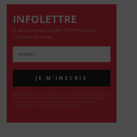
INFOLETTRE
Je désire recevoir la lettre d'information de
L'Homme Nouveau
JE M'INSCRIS
En cliquant sur "Je m'inscris", j'accepte que les données
recueillies par L'Homme Nouveau soient destinées à
l'envoi par courrier électronique de contenus et
d'informations relatifs aux programmes.