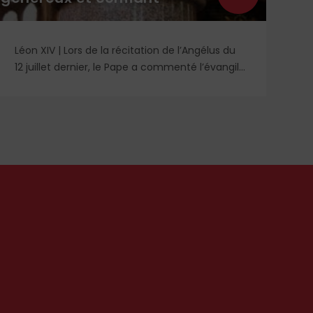
Léon XIV | Lors de la récitation de l’Angélus du
Re
12 juillet dernier, le Pape a commenté l’évangile
un
de saint Matthieu et particulièrement la
qu
parabole du semeur.
id