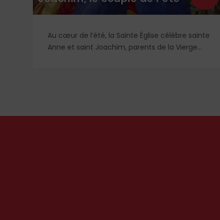
Au cœur de l’été, la Sainte Église célèbre sainte
is
Anne et saint Joachim, parents de la Vierge
Marie. Mais que sait-on exactement de ce
couple unique que le monde chrétien, aussi
bien en Orient qu’en Occident, célèbre par sa
piété et ses liturgies ?