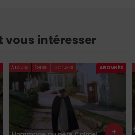
t vous intéresser
À LA UNE
ÉGLISE
LECTURES
+
Hommage au père Calmel