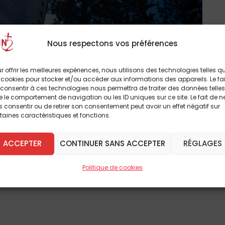
Nous respectons vos préférences
’Homme Nouveau, a répondu à plusieurs
r offrir les meilleures expériences, nous utilisons des technologies telles q
 cookies pour stocker et/ou accéder aux informations des appareils. Le fai
 veille de la messe d’installation de
consentir à ces technologies nous permettra de traiter des données telles
r le texte ci-dessous), sans hésiter à laisser un
 le comportement de navigation ou les ID uniques sur ce site. Le fait de n
 consentir ou de retirer son consentement peut avoir un effet négatif sur
taines caractéristiques et fonctions.
a effectivement lors de la messe
ACCEPTER
CONTINUER SANS ACCEPTER
RÉGLAGES
-Joseph. Une date symbolique qui jette un
nouveau Souverain Pontife. Entretien avec
Politique de cookies
imensuel catholique L’Homme Nouveau qui