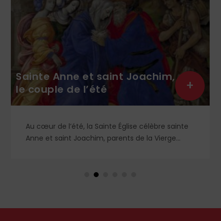
Sainte Anne et saint Joachim,
+
le couple de l’été
Au cœur de l’été, la Sainte Église célèbre sainte
Anne et saint Joachim, parents de la Vierge
Marie. Mais que sait-on exactement de ce
couple unique que le monde chrétien, aussi bien
en Orient qu’en Occident, célèbre par sa piété
et ses liturgies ?