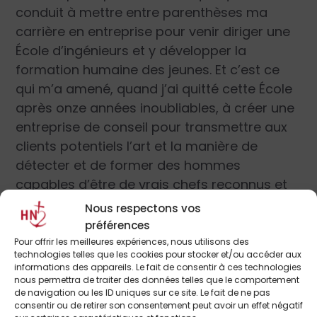
conduit à mettre entre parenthèses ma
carrière en entreprise pour venir diriger une
École d’ingénieurs et y développer la
formation humaine des jeunes. Et c’est ce
qui m’a amené, quand j’ai quitté cette École
après onze années inoubliables, à créer une
entreprise de conseil pour transmettre aux
clients potentiels l’art et la manière de
détecter et de former des hommes
capables d’être de vrais chefs reconnus et
estimés par leurs subordonnés. À l’opposé
Nous respectons vos
de ces « managers », dont l’avènement était
préférences
annoncé par l’Américain James Burnham en
Pour offrir les meilleures expériences, nous utilisons des
technologies telles que les cookies pour stocker et/ou accéder aux
1941 et qui sont devenus
« une classe
informations des appareils. Le fait de consentir à ces technologies
cosmopolite de managers qui, souvent, ne
nous permettra de traiter des données telles que le comportement
de navigation ou les ID uniques sur ce site. Le fait de ne pas
répondent qu’aux indications des
consentir ou de retirer son consentement peut avoir un effet négatif