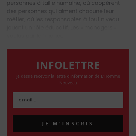
personnes à taille humaine, où coopèrent
des personnes qui aiment chacune leur
métier, où les responsables à tout niveau
jouent un rôle éducatif. Les « managers »
voulus par la finance…
INFOLETTRE
Je désire recevoir la lettre d'information de L'Homme
Nouveau
JE M'INSCRIS