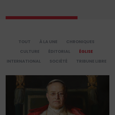
TOUT
À LA UNE
CHRONIQUES
CULTURE
ÉDITORIAL
ÉGLISE
INTERNATIONAL
SOCIÉTÉ
TRIBUNE LIBRE