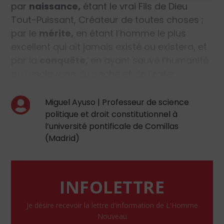
par
naissance,
étant le vrai Fils de Dieu
Tout-Puissant, Créateur de toutes choses ;
par le
mérite,
en étant l’homme le plus
excellent qui ait jamais existé ou existera, et
par la
conquête,
en ayant sauvé l’humanité
de l’esclavage du péché et de l’enfer…
Miguel Ayuso | Professeur de science
politique et droit constitutionnel à
l’université pontificale de Comillas
(Madrid)
INFOLETTRE
Je désire recevoir la lettre d'information de L'Homme
Nouveau