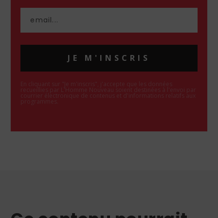
JE M'INSCRIS
En cliquant sur "Je m'inscris", j'accepte que les données
recueillies par L'Homme Nouveau soient destinées à l'envoi par
courrier électronique de contenus et d'informations relatifs aux
programmes.