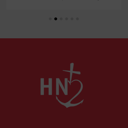
Marie. Mais que sait-on exactement de ce
couple unique que le monde chrétien, aussi bien
en Orient qu’en Occident, célèbre par sa piété
et ses liturgies ?