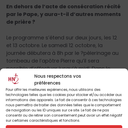
En dehors de l’acte de consécration récité
par le Pape, y aura-t-il d’autres moments
de prière ?
Le programme s’étend sur deux jours, les 12
et 13 octobre. Le samedi 12 octobre, la
journée débutera à 8h par le ?pèlerinage au
tombeau de l’apôtre Pierre qu’il sera
possible d’effectuer jusqu’à midi. Dans le
même temps, à partir de 9h, l’adoration de
Nous respectons vos
préférences
l’Eucharistie et le sacrement de pénitence
Pour offrir les meilleures expériences, nous utilisons des
seront proposés dans certaines églises
technologies telles que les cookies pour stocker et/ou accéder aux
voisines de la place Saint-Pierre. À partir de
informations des appareils. Le fait de consentir à ces technologies
nous permettra de traiter des données telles que le comportement
17h, la statue originale de Notre-Dame de
de navigation ou les ID uniques sur ce site. Le fait de ne pas
Fatima sera officiellement accueillie place
consentir ou de retirer son consentement peut avoir un effet négatif
sur certaines caractéristiques et fonctions.
Saint-Pierre, en présence du Pape François