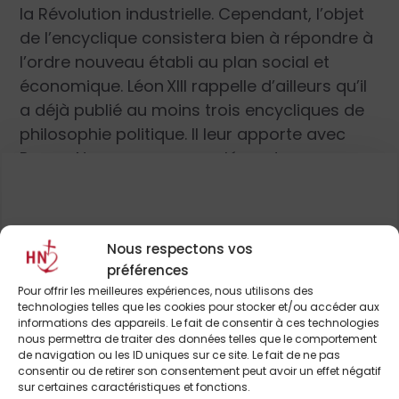
la Révolution industrielle. Cependant, l’objet
de l’encyclique consistera bien à répondre à
l’ordre nouveau établi au plan social et
économique. Léon XIII rappelle d’ailleurs qu’il
a déjà publié au moins trois encycliques de
philosophie politique. Il leur apporte avec
Rerum Novarum un complément parce que «
l’industrie s’est développée et ses méthodes
se sont complètement renouvelées. Les
rapports entre patrons et ouvriers se sont
Pour continuer à lire cet
Nous respectons vos
modifiés. La richesse a afflué entre les mains
article
préférences
d’un petit nombre et la multitude a été
Pour offrir les meilleures expériences, nous utilisons des
laissée dans l’indigence. Les ouvriers ont
et de nombreux autres
technologies telles que les cookies pour stocker et/ou accéder aux
informations des appareils. Le fait de consentir à ces technologies
conçu une opinion plus haute d’eux-
nous permettra de traiter des données telles que le comportement
mêmes et ont contracté entre eux une
de navigation ou les ID uniques sur ce site. Le fait de ne pas
ABONNEZ-VOUS DÈS À
consentir ou de retirer son consentement peut avoir un effet négatif
union plus intime. Tous ces faits, sans parler
PRÉSENT
sur certaines caractéristiques et fonctions.
de la corruption des mœurs, ont eu pour