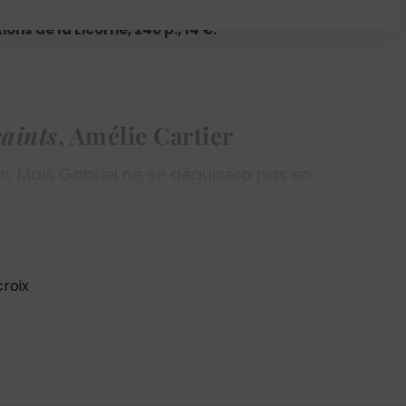
ons de la Licorne, 240 p., 14 €.
saints
, Amélie Cartier
en. Mais Gabriel ne se déguisera pas en
croix