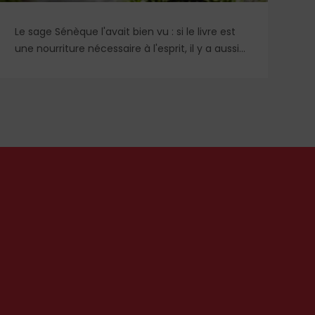
Le sage Sénèque l'avait bien vu : si le livre est
Re
une nourriture nécessaire à l'esprit, il y a aussi
re
une mauvaise façon de lire. Les vacances sont
éc
justement le moment privilégié pour goûter et
de
assimiler nos lectures, au rythme des loisirs qui
nous sont donnés pour apprendre,
contempler, discuter...