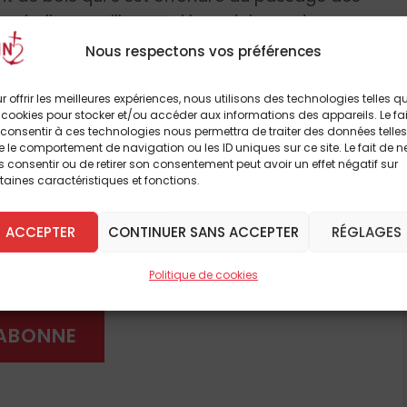
une belle pagaille parmi les adolescents
boue. Et malgré les enquêtes de la
Nous respectons vos préférences
urs courent toujours. Alors des renforts
e la ville, attisant la colère des fauteurs de
r offrir les meilleures expériences, nous utilisons des technologies telles q
 cookies pour stocker et/ou accéder aux informations des appareils. Le fai
st «
la justice ou la mort
» ! Il faut être jeune
consentir à ces technologies nous permettra de traiter des données telles
, venu à Malaïac pour enquêter au nom du
 le comportement de navigation ou les ID uniques sur ce site. Le fait de n
à lire cet article
 consentir ou de retirer son consentement peut avoir un effet négatif sur
nd il reçoit, jeté dans sa chambre d’hôtel, un
taines caractéristiques et fonctions.
breux autres
n garde au nom de cette même justice. Il n’a
nes jambes nues détaler dans la nuit… Si ce
ACCEPTER
CONTINUER SANS ACCEPTER
RÉGLAGES
erdu
a pris quelques rides, il n’en reste pas
 DÈS À PRÉSENT
es générations de lecteurs jeunes et moins
Politique de cookies
 autant la vie au grand air que l’importance
rix de la parole donnée, le goût de l’aventure
'ABONNE
ent roman aux accents truculents, aux figures
i conserve tout son charme, avec les
bert
.