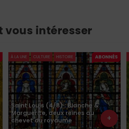
t vous intéresser
À LA UNE
CULTURE
HISTOIRE
Saint Louis (4/8) : Blanche &
Marguerite, deux reines au
+
chevet du royaume