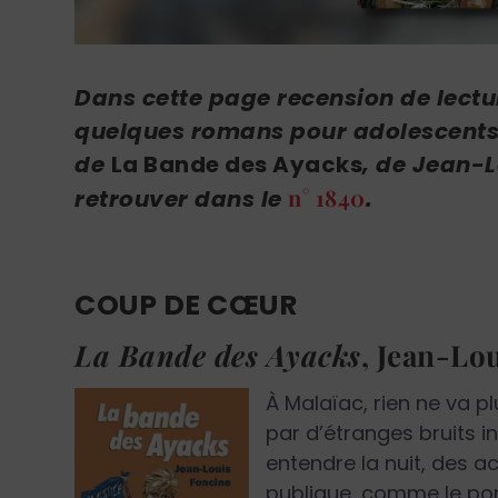
Dans cette
page recension de lectur
quelques romans pour adolescents 
de
La Bande des Ayacks
, de Jean-L
n° 1840
retrouver dans le
.
COUP DE CŒUR
La Bande des Ayacks
,
Jean-Lou
À Malaïac, rien ne va p
par d’étranges bruits 
entendre la nuit, des a
publique, comme le pon