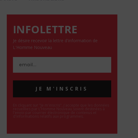
INFOLETTRE
Je désire recevoir la lettre d'information de
L'Homme Nouveau
JE M'INSCRIS
En cliquant sur "Je m'inscris", j'accepte que les données
recueillies par L'Homme Nouveau soient destinées à
l'envoi par courrier électronique de contenus et
d'informations relatifs aux programmes.