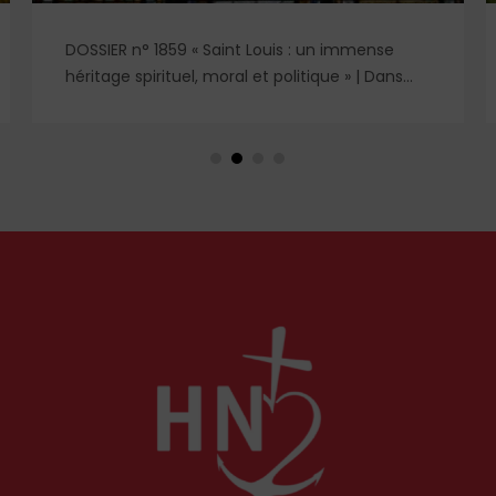
DOSSIER n° 1859 « Saint Louis : un immense
héritage spirituel, moral et politique » | Dans
l'ombre et la lumière du règne de saint Louis,
deux figures féminines s'imposent : Blanche de
Castille, mère dévouée et reine de fer, et
Marguerite de Provence, reine pieuse et
épouse fidèle. À travers leurs influences
respectives, se lit l'équilibre singulier d'une
royauté en acte, structurée par la foi
chrétienne.