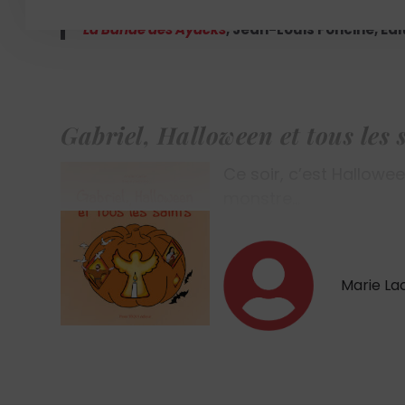
La Bande des Ayacks
,
Jean-Louis Foncine, Éditi
Gabriel, Halloween et tous les 
Ce soir, c’est Hallowe
monstre…
Marie La