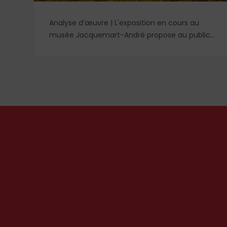
ge
Analyse d’œuvre | L'exposition en cours au
musée Jacquemart-André propose au public
e
des chefs-d’œuvre de la peinture baroque
à
espagnole, parmi lesquels un portrait d'enfant
dans un style qui tranche avec les ceux qui
rendirent si célèbre Velázquez, le maître du
Siglo de Oro, auprès des cours européennes.