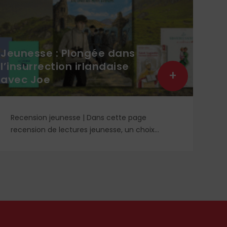
Jeunesse : Plongée dans
Sai
l’insurrection irlandaise
man
+
avec Joe
sac
Recension jeunesse | Dans cette page
DO
recension de lectures jeunesse, un choix
hé
éclairé de romans, livres de prières et cahier
tr
de coloriage. À retrouver dans le n° 1859.
mé
or
sy
ro
ga
En