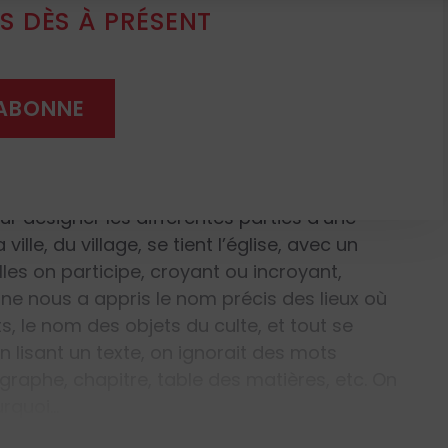
 DÈS À PRÉSENT
à vos yeux de connaître le
itage religieux – noms des
parties, noms des vêtements que
'ABONNE
c. ?
 il connaît le nom que portent ses habits, tout
r désigner les différentes parties d’une
lle, du village, se tient l’église, avec un
les on participe, croyant ou incroyant,
e nous a appris le nom précis des lieux où
ts, le nom des objets du culte, et tout se
n lisant un texte, on ignorait des mots
graphe, chapitre, table des matières, etc. On
urquoi…