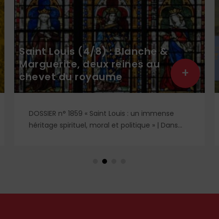
Saint Louis (4/8) : Blanche &
Marguerite, deux reines au
+
chevet du royaume
DOSSIER n° 1859 « Saint Louis : un immense
héritage spirituel, moral et politique » | Dans
l'ombre et la lumière du règne de saint Louis,
deux figures féminines s'imposent : Blanche de
Castille, mère dévouée et reine de fer, et
Marguerite de Provence, reine pieuse et
épouse fidèle. À travers leurs influences
respectives, se lit l'équilibre singulier d'une
royauté en acte, structurée par la foi