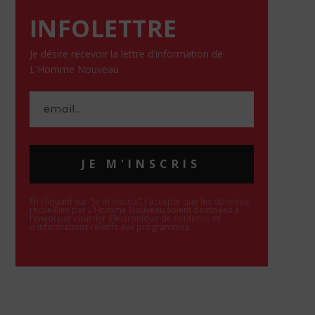
INFOLETTRE
Je désire recevoir la lettre d'information de
L'Homme Nouveau
JE M'INSCRIS
En cliquant sur "Je m'inscris", j'accepte que les données
recueillies par L'Homme Nouveau soient destinées à
l'envoi par courrier électronique de contenus et
d'informations relatifs aux programmes.