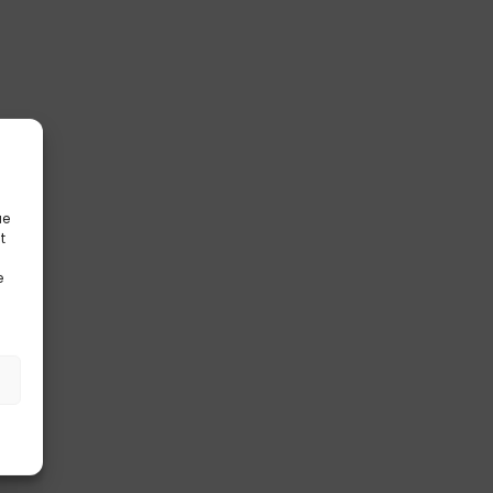
ue
t
e