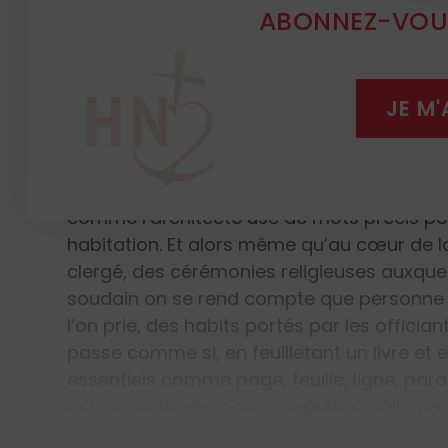
ABONNEZ-VOUS
| Pourquoi est-il si important 
vocabulaire propre à notre hér
édifices et de leurs diverses 
JE M
revêt le prêtre pour officier, et
Lorsque l’être humain s’habille, en principe
comme l’architecte use de mots précis pou
habitation. Et alors même qu’au cœur de la vi
clergé, des cérémonies religieuses auxquel
soudain on se rend compte que personne n
l’on prie, des habits portés par les offician
passe comme si, en feuilletant un livre et e
essentiels comme page, feuille, ligne, para
est en partie alors analphabètes. Voilà po