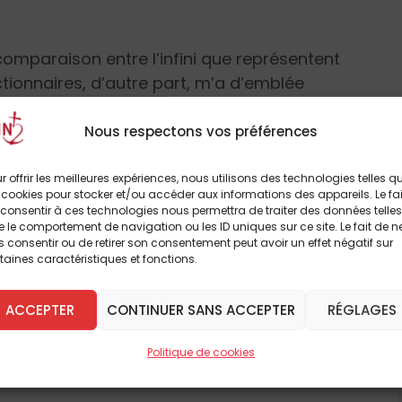
comparaison entre l’infini que représentent
ctionnaires, d’autre part, m’a d’emblée
dictionnaire n’est jamais fini, il est par
fet y ajouter des mots, le vocabulaire d’une
Nous respectons vos préférences
chaque jour naissent effectivement des mots
ues ou autres. De là, d’édition en édition,
r offrir les meilleures expériences, nous utilisons des technologies telles q
 cookies pour stocker et/ou accéder aux informations des appareils. Le fai
s fin. En réalité, sitôt arrivé au terme de la
consentir à ces technologies nous permettra de traiter des données telles
audrait un
Supplément
et qu’une nouvelle
 le comportement de navigation ou les ID uniques sur ce site. Le fait de n
 consentir ou de retirer son consentement peut avoir un effet négatif sur
on de modestie que d’écrire un dictionnaire :
taines caractéristiques et fonctions.
eant – sont conscients de l’infini de leur
 percevoir un lien entre le fait qu’un très
ACCEPTER
CONTINUER SANS ACCEPTER
RÉGLAGES
à lire cet article
t fait partie du clergé et peut-être,
on d’infini. Je donne d’ailleurs la liste de
Politique de cookies
breux autres