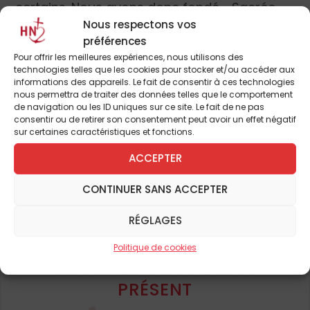
certains. Nous avons donc fondé « Sacrée
Nous respectons vos
Musique » afin de réunir sous les voûtes de
préférences
nos églises toutes ces
personnes en
Pour offrir les meilleures expériences, nous utilisons des
recherche de sens
. Nous proposons, dans
technologies telles que les cookies pour stocker et/ou accéder aux
le cadre d’un festival, des concerts de
informations des appareils. Le fait de consentir à ces technologies
nous permettra de traiter des données telles que le comportement
musique sacrée qui se déroulent à la lueur
de navigation ou les ID uniques sur ce site. Le fait de ne pas
des bougies dans les églises. Nous avons
consentir ou de retirer son consentement peut avoir un effet négatif
sur certaines caractéristiques et fonctions.
développé ce projet d’abord dans le Var à
Toulon, puis nous nous sommes étendus
ACCEPTER
Pour continuer à lire cet
dans le Sud et en région lyonnaise pour enfin
CONTINUER SANS ACCEPTER
article
arriver à Paris en décembre. Nous avons
créé ce cadre pour inviter chacun à vivre
et de nombreux autres
RÉGLAGES
une expérience spirituelle, de beauté ou de
Politique de cookies
rapprochement avec l’Église. Le but est de
ABONNEZ-VOUS DÈS À
faire entrer dans des églises des personnes
PRÉSENT
qui n’y pénètrent jamais ou très rarement.
Une attention particulière est portée aux