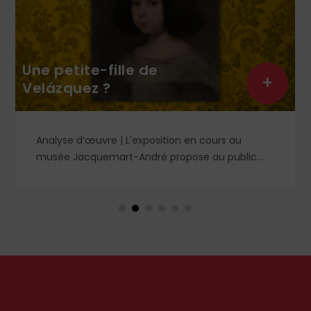
Une petite-fille de
+
Velázquez ?
Analyse d’œuvre | L'exposition en cours au
musée Jacquemart-André propose au public
des chefs-d’œuvre de la peinture baroque
espagnole, parmi lesquels un portrait d'enfant
dans un style qui tranche avec les ceux qui
rendirent si célèbre Velázquez, le maître du Siglo
de Oro, auprès des cours européennes.