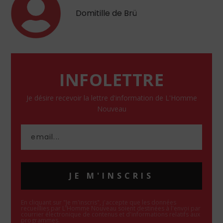
Domitille de Brü
INFOLETTRE
Je désire recevoir la lettre d'information de L'Homme
Nouveau
JE M'INSCRIS
En cliquant sur "Je m'inscris", j'accepte que les données
recueillies par L'Homme Nouveau soient destinées à l'envoi par
courrier électronique de contenus et d'informations relatifs aux
programmes.