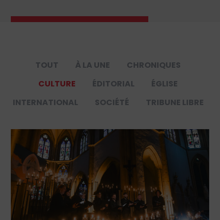
TOUT
À LA UNE
CHRONIQUES
CULTURE
ÉDITORIAL
ÉGLISE
INTERNATIONAL
SOCIÉTÉ
TRIBUNE LIBRE