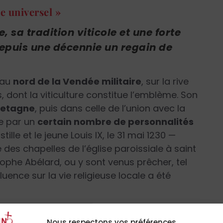
e universel »
sa tradition viticole et une forte
 depuis une décennie un regain de
 au
nord de la Vendée militaire
, sur la rive
, dont la viticulture constitue l’emblème. Son
retagne
, puis dans celle de l’union avec la
ée par un
certain nombre de personnalités
le et le jeune Louis IX, le 31 mai 1230 —
des chapelles de l’église paroissiale à saint
sophe Abélard, ou y sont venus prêcher, tel
luence sur la vie religieuse locale a été
Nous respectons vos préférences