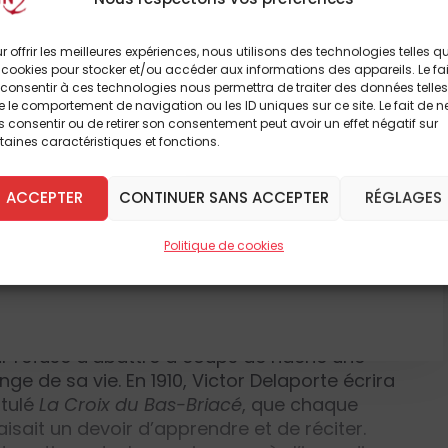
rre de Vendée et du génocide
qui s’en est
à lire cet article
rquée par le passage d’une des
colonnes
r offrir les meilleures expériences, nous utilisons des technologies telles q
 cookies pour stocker et/ou accéder aux informations des appareils. Le fai
ence celle du général Cordelier, la même qui
consentir à ces technologies nous permettra de traiter des données telles
breux autres
ulogne et de la Chapelle-Basse-Mer, toute
 le comportement de navigation ou les ID uniques sur ce site. Le fait de n
 consentir ou de retirer son consentement peut avoir un effet négatif sur
taines caractéristiques et fonctions.
 DÈS À PRÉSENT
sacre de la population – notamment des
ACCEPTER
CONTINUER SANS ACCEPTER
RÉGLAGES
nfants et des vieillards – et la destruction
une grande partie de son patrimoine
'ABONNE
Politique de cookies
nt l’église paroissiale et tous les châteaux,
servé dans sa mémoire le
martyr, le 9 mars
e ses paroissiens : André Ripoche
, dit « le
Briacé » ou « de la Croix », assassiné pour sa
ir refusé d’abattre à coups de hache une
ge de sa vie. En 1910, Victor Delaporte écrira
itulé
La Croix du Bas-Briacé
, que chaque
isait un devoir d’apprendre et de réciter.