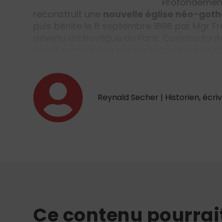
Profondément 
reconstruit une
nouvelle église néo-got
puis bénite le 8 septembre 1886 par Mgr F
devenu archevêque de Paris. Comme toutes 
Vallet connaît une crise profonde qui se t
Reynald Secher | Historien, écriv
Ce contenu pourrai