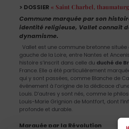
« Saint Charbel, thaumaturg
> DOSSIER
Commune marquée par son histoire, 
identité religieuse, Vallet connaît
dynamisme.
Vallet est une commune bretonne située
gauche de la Loire, entre Nantes et Ancenis
histoire s’inscrit dans celle du
duché de B
France. Elle a été particulièrement marqu
qui y sont passées, comme Blanche de Castil
événement à l’origine de la dédicace d’une 
Louis. D’autres y sont nés, comme le philo
Louis-Marie Grignion de Montfort, dont l’inf
profonde et durable.
Marquée par la Révolution