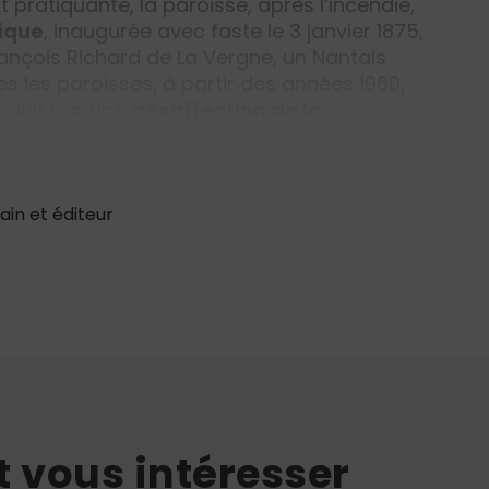
pratiquante, la paroisse, après l’incendie,
hique
, inaugurée avec faste le 3 janvier 1875,
rançois Richard de La Vergne, un Nantais
les paroisses, à partir des années 1960,
raduit par une
désaffection de la…
ain et éditeur
t vous intéresser