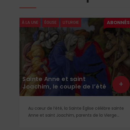
À LA UNE
ÉGLISE
LITURGIE
Sainte Anne et saint
+
+
Joachim, le couple de l’été
Au cœur de l’été, la Sainte Église célèbre sainte
is
Anne et saint Joachim, parents de la Vierge
Marie. Mais que sait-on exactement de ce
couple unique que le monde chrétien, aussi