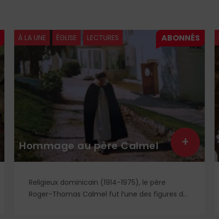
À LA UNE
ÉGLISE
LECTURES
+
Hommage au père Calmel
Religieux dominicain (1914-1975), le père
Roger-Thomas Calmel fut l’une des figures du
mouvement traditionaliste, attaché jusqu’à la
moelle à la messe et à la doctrine