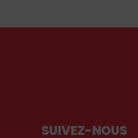
bien en Orient qu’en Occident, célèbre par sa
piété et ses liturgies ?
SUIVEZ-NOUS