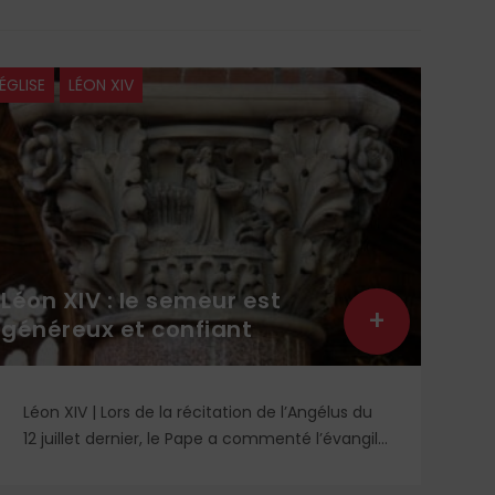
ÉGLISE
LÉON XIV
À LA 
Léon XIV : le semeur est
Lit
+
généreux et confiant
lec
Léon XIV | Lors de la récitation de l’Angélus du
Re
12 juillet dernier, le Pape a commenté l’évangile
un
de saint Matthieu et particulièrement la
qu
parabole du semeur.
id