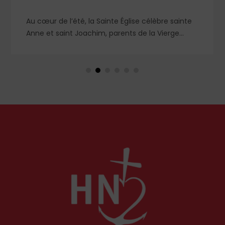
Au cœur de l’été, la Sainte Église célèbre sainte
Anne et saint Joachim, parents de la Vierge
Marie. Mais que sait-on exactement de ce
couple unique que le monde chrétien, aussi bien
en Orient qu’en Occident, célèbre par sa piété
et ses liturgies ?