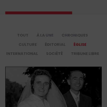
TOUT
À LA UNE
CHRONIQUES
CULTURE
ÉDITORIAL
ÉGLISE
INTERNATIONAL
SOCIÉTÉ
TRIBUNE LIBRE