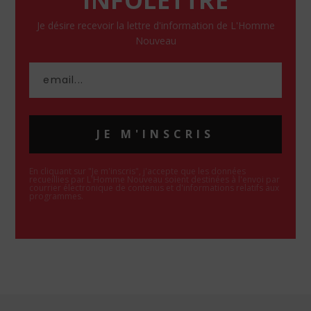
INFOLETTRE
Je désire recevoir la lettre d'information de L'Homme
Nouveau
JE M'INSCRIS
En cliquant sur "Je m'inscris", j'accepte que les données
recueillies par L'Homme Nouveau soient destinées à l'envoi par
courrier électronique de contenus et d'informations relatifs aux
programmes.