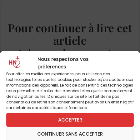
de l’Eucharistie le soutien et le centre de
toute son existence. Sa sœur Virginie,
devenue ensuite religieuse missionnaire, la
Pour continuer à lire cet
rappelle ainsi :
« Dieu lui avait donné une
article
beauté particulière, caractérisée par un
regard doux et profond qui révélait un esprit
et de nombreux autres
équilibré, une âme pure, un cœur généreux
Nous respectons vos
et ouvert à tout bien. Ainsi était-elle, en tant
préférences
ABONNEZ-VOUS DÈS À
qu’enfant, naïve, pure et simple ; ainsi elle
Pour offrir les meilleures expériences, nous utilisons des
PRÉSENT
technologies telles que les cookies pour stocker et/ou accéder aux
sera comme adolescente ».
Malgré la perte
informations des appareils. Le fait de consentir à ces technologies
de ses parents, l’un après l’autre, en 1942, et
nous permettra de traiter des données telles que le comportement
de navigation ou les ID uniques sur ce site. Le fait de ne pas
les difficultés de la guerre, Gianna termine
consentir ou de retirer son consentement peut avoir un effet négatif
JE M'ABONNE
son baccalauréat et s’inscrit à la faculté de
sur certaines caractéristiques et fonctions.
médecine de Milan et ensuite de Pavie. Ainsi
ACCEPTER
qu’en a témoigné son frère, le père Alberto,
«
Gianna a toujours ressenti très fortement en
CONTINUER SANS ACCEPTER