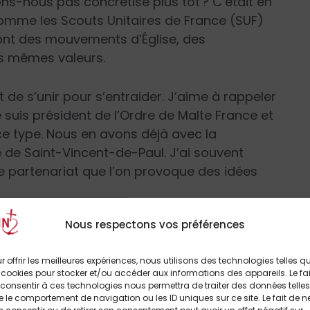
vons-nous pas concrétisé plus tôt ? C’était en
comme les Scouts Unitaires de France (SUF)
ont des mouvements d’Église, des
s mêmes valeurs.
t de s’unir pour s’entraider. J’aime à rappeler
je suis président de l’Ordre de Malte France et
 ce type. Nous en avons déjà avec la
de Saint-Vincent-de-Paul. J’ai souvent
e partenariat que l’on provoque des idées
Nous respectons vos préférences
r offrir les meilleures expériences, nous utilisons des technologies telles q
suite logique du scoutisme ?
 cookies pour stocker et/ou accéder aux informations des appareils. Le fai
consentir à ces technologies nous permettra de traiter des données telles
iculaire symbolise le fort qui protège le
 le comportement de navigation ou les ID uniques sur ce site. Le fait de n