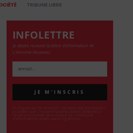
OCIÉTÉ
TRIBUNE LIBRE
INFOLETTRE
Je désire recevoir la lettre d'information de
L'Homme Nouveau
JE M'INSCRIS
En cliquant sur "Je m'inscris", j'accepte que les données
recueillies par L'Homme Nouveau soient destinées à
l'envoi par courrier électronique de contenus et
d'informations relatifs aux programmes.