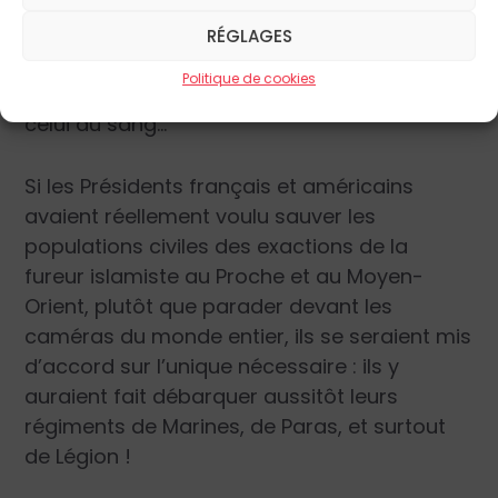
cérémonies de mariage mais restait
incapable de localiser les états-majors du
RÉGLAGES
terrorisme islamique. Oui, à pied, à dix-huit
Politique de cookies
ou vingt ans, et au prix le plus fort, qui est
celui du sang…
Si les Présidents français et américains
avaient réellement voulu sauver les
populations civiles des exactions de la
fureur islamiste au Proche et au Moyen-
Orient, plutôt que parader devant les
caméras du monde entier, ils se seraient mis
d’accord sur l’unique nécessaire : ils y
auraient fait débarquer aussitôt leurs
régiments de Marines, de Paras, et surtout
de Légion !