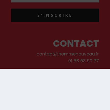
S'INSCRIRE
CONTACT
contact@hommenouveau.fr
01 53 68 99 77
Mentions légales
Conditions générales de vente et d’utilisation
Politique de cookies
Qui sommes-nous ?