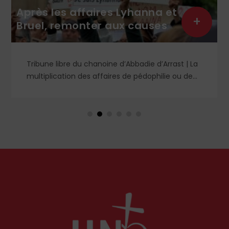
Après les affaires Lyhanna et
+
Bruel, remonter aux causes
Tribune libre du chanoine d’Abbadie d’Arrast | La
multiplication des affaires de pédophilie ou de
viols a provoqué nombre d’analyses diverses.
Certains prétendent que cela a toujours existé
mais qu’il aura fallu le courage de notre époque
pour regarder la réalité en face ; d’autres se
défaussent sur le fonctionnement des forces de
l’ordre et de l’autorité judiciaire pour fustiger
leurs manques tant de lucidité que de célérité
et préconisent des solutions techniques.