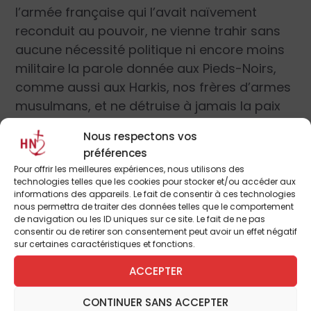
l’armée française qui l’avait naïvement
reconduit au pouvoir, ne vienne trahir sans
aucune nécessité politique ni encore moins
militaire la parole donnée aux Pieds-Noirs,
comme aussi aux Harkis, nos frères d’armes
musulmans, et ne détruise à jamais la paix
franco-algérienne, des deux côtés de la
Nous respectons vos
Méditerranée !
préférences
Pour offrir les meilleures expériences, nous utilisons des
C’est à pied encore que les admirables
technologies telles que les cookies pour stocker et/ou accéder aux
informations des appareils. Le fait de consentir à ces technologies
sous-officiers et les jeunes volontaires de
nous permettra de traiter des données telles que le comportement
nos unités d’élite auront tenté, plus tard, tant
de navigation ou les ID uniques sur ce site. Le fait de ne pas
consentir ou de retirer son consentement peut avoir un effet négatif
bien que mal, de réparer auprès des
sur certaines caractéristiques et fonctions.
villageois afghans les innombrables
ACCEPTER
“bavures” aériennes de la glorieuse US Air
Force, qui “missilait” à vue sur des
CONTINUER SANS ACCEPTER