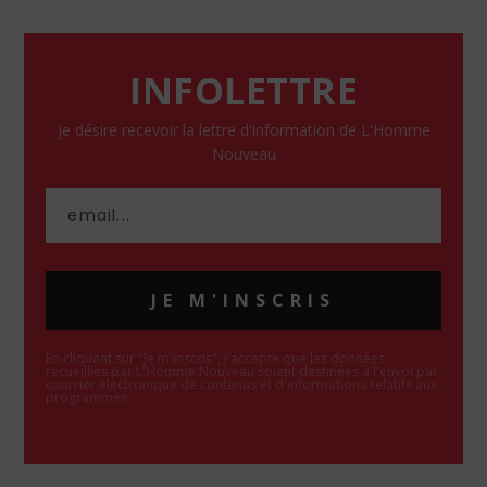
INFOLETTRE
Je désire recevoir la lettre d'information de L'Homme
Nouveau
JE M'INSCRIS
En cliquant sur "Je m'inscris", j'accepte que les données
recueillies par L'Homme Nouveau soient destinées à l'envoi par
courrier électronique de contenus et d'informations relatifs aux
programmes.