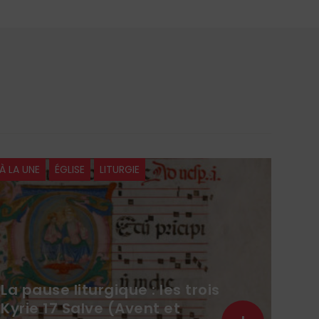
À LA UNE
ÉGLISE
LITURGIE
CHRO
La pause liturgique : les trois
Kyrie 17 Salve (Avent et
Not