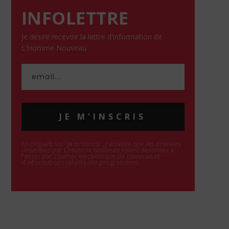
INFOLETTRE
Je désire recevoir la lettre d'information de
L'Homme Nouveau
JE M'INSCRIS
En cliquant sur "Je m'inscris", j'accepte que les données
recueillies par L'Homme Nouveau soient destinées à
l'envoi par courrier électronique de contenus et
d'informations relatifs aux programmes.