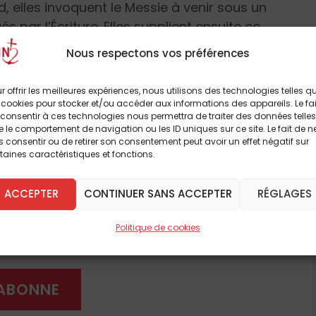
, elles invoquent le Messie à venir sous un
és par l’Écriture. Elles supplient ensuite ce
motif espéré de cette venue. Prenons par
Nous respectons vos préférences
r offrir les meilleures expériences, nous utilisons des technologies telles q
 d’Israël, toi qui ouvres ce que nul autre ne
 cookies pour stocker et/ou accéder aux informations des appareils. Le fai
consentir à ces technologies nous permettra de traiter des données telles
, viens et tire de sa prison le captif
 le comportement de navigation ou les ID uniques sur ce site. Le fait de n
es ténèbres et l’ombre de la mort »
(20
 consentir ou de retirer son consentement peut avoir un effet négatif sur
à lire cet article
taines caractéristiques et fonctions.
breux autres
ACCEPTER
CONTINUER SANS ACCEPTER
RÉGLAGES
e (22, 22).
 DÈS À PRÉSENT
Politique de cookies
ière éternelle, soleil de justice, viens et
ténèbres et à l’ombre de la mort »
(21
'ABONNE