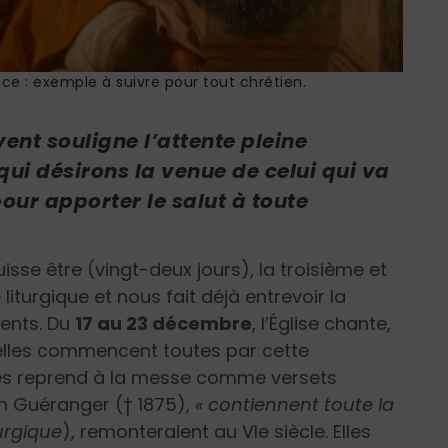
nce : exemple à suivre pour tout chrétien.
vent souligne l’attente pleine
ui désirons la venue de celui qui va
our apporter le salut à toute
isse être (vingt-deux jours), la troisième et
iturgique et nous fait déjà entrevoir la
ents. Du
17 au 23 décembre
, l’Église chante,
elles commencent toutes par cette
 les reprend à la messe comme versets
om Guéranger († 1875),
« contiennent toute la
urgique
), remonteraient au VI
e
siècle. Elles