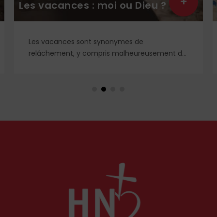
+
Les vacances : moi ou Dieu ?
Les vacances sont synonymes de
relâchement, y compris malheureusement de
la vie spirituelle. Et si, au contraire, nous
recherchions le vrai repos, celui que nous offre
le Cœur sacré de Jésus, celui que nous ne
trouverons qu'en Dieu ? Petit guide de
l'authentique joie des vacances... par le
chanoine Michael McCowen (icrsp).