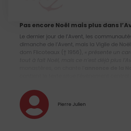
Dans ces deux antiennes, on reconnaît le d
Benedictus
, chanté chaque matin à la fin d
Pas encore Noël mais plus dans l’A
Le dernier jour de l’Avent, les communauté
dimanche de l’Avent, mais la Vigile de Noël
dom Flicoteaux († 1956),
« présente un car
tout à fait Noël, mais ce n’est déjà plus l’Av
monastères, on chante l’
annonce de la Na
contient le texte situe l’événement central
Pierre Julien