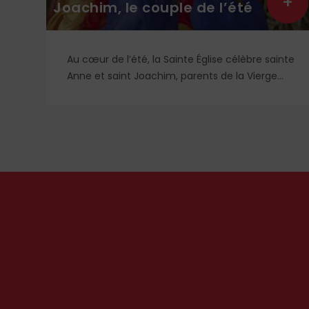
+
+
Joachim, le couple de l’été
t
Au cœur de l’été, la Sainte Église célèbre sainte
i
Anne et saint Joachim, parents de la Vierge
ont
Marie. Mais que sait-on exactement de ce
et
couple unique que le monde chrétien, aussi
qui
bien en Orient qu’en Occident, célèbre par sa
piété et ses liturgies ?