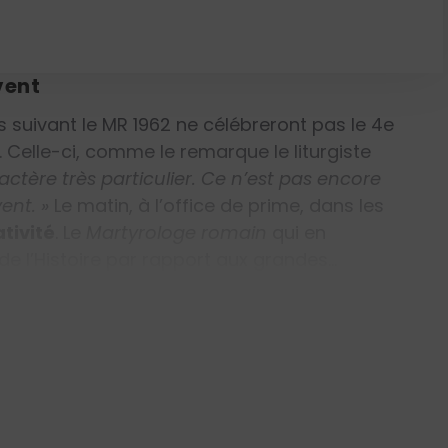
ernier verset du cantique de Siméon, le
es Laudes (Lc 1, 79).
vent
s suivant le MR 1962 ne célébreront pas le 4
e
. Celle-ci, comme le remarque le liturgiste
actère très particulier. Ce n’est pas encore
ent. »
Le matin, à l’office de prime, dans les
tivité
. Le
Martyrologe romain
qui en
 de l’Histoire par rapport aux grandes…