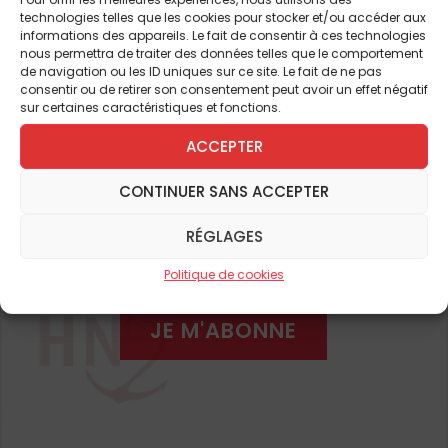
accessibilité culturelle et de l’évidence du
technologies telles que les cookies pour stocker et/ou accéder aux
informations des appareils. Le fait de consentir à ces technologies
goût réalise que quelque chose est en train
nous permettra de traiter des données telles que le comportement
Pour continuer à lire cet
de lui échapper.
de navigation ou les ID uniques sur ce site. Le fait de ne pas
consentir ou de retirer son consentement peut avoir un effet négatif
article
sur certaines caractéristiques et fonctions.
Un engouement international
et de nombreux autres
ACCEPTER
Cet engouement pour l’immersion historique
CONTINUER SANS ACCEPTER
n’est pourtant pas nouveau – et surtout, il
ABONNEZ-VOUS DÈS À
n’est pas spécifiquement français. Dans le
RÉGLAGES
PRÉSENT
monde anglo-saxon, ce qu’on a appelé la
Politique de cookies
Living History
, l’« Histoire vivante »
, existe
depuis le début du
XXᵉ siècle
et a vu grandir
JE M'ABONNE
le nombre de ses adeptes. Il s’agit, pour eux,
de faire revivre le passé, avec le plus de
fidélité possible, en suscitant l’émotion – et
le succès est au rendez-vous. La 135ᵉ
reconstitution annuelle de la bataille de