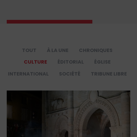
TOUT
À LA UNE
CHRONIQUES
CULTURE
ÉDITORIAL
ÉGLISE
INTERNATIONAL
SOCIÉTÉ
TRIBUNE LIBRE