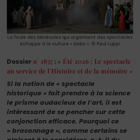
La foule des bénévoles qui organisent des spectacles
échappe à la culture « bobo ». © Paul Luppi
n° 1857
« Été 2026 : Le spectacle
Dossier
:
au service de l’Histoire et de la mémoire »
Si la notion de « spectacle
historique » fait prendre à la science
le prisme audacieux de l’art, il est
intéressant de se pencher sur cette
conjonction efficace. Pourquoi ce
« braconnage », comme certains se
plaisent à le considérer, a-t-il du