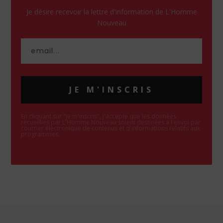
Je désire recevoir la lettre d'information de L'Homme
Nouveau
JE M'INSCRIS
En cliquant sur "Je m'inscris", j'accepte que les données
recueillies par L'Homme Nouveau soient destinées à l'envoi par
courrier électronique de contenus et d'informations relatifs aux
programmes.